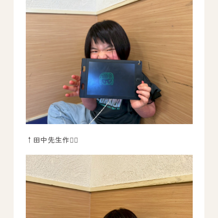
↑田中先生作🙆‍♂️