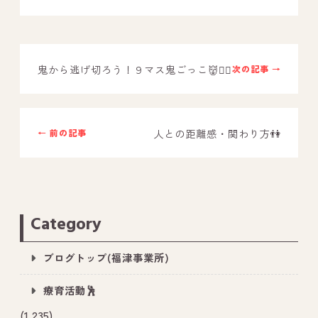
鬼から逃げ切ろう！９マス鬼ごっこ👹🏃‍♂️
次の記事 →
人との距離感・関わり方👫
← 前の記事
Category
ブログトップ(福津事業所)
療育活動🕺
(1,235)