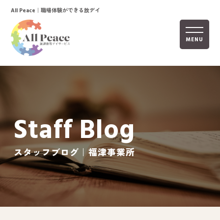
｜職場体験ができる放デイ
All Peace
MENU
ホーム
オールピースについて
Staff Blog
活動内容
ご利用までの流れ
スタッフブログ｜福津事業所
採用情報
自己評価表