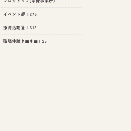
ブログトップ(宗像事業所)
イベント🌈 | 275
療育活動🕺 | 612
職場体験👨‍💼👩‍💼 | 25