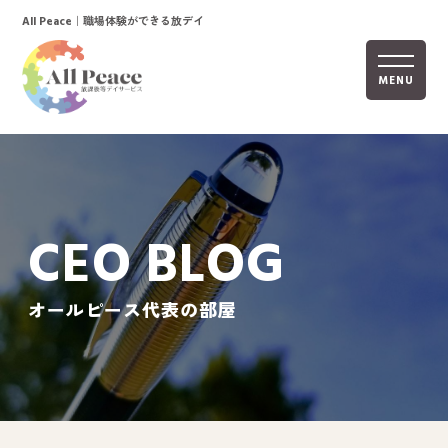
｜職場体験ができる放デイ
All Peace
MENU
ホーム
オールピースについて
CEO BLOG
活動内容
ご利用までの流れ
オールピース代表の部屋
採用情報
自己評価表