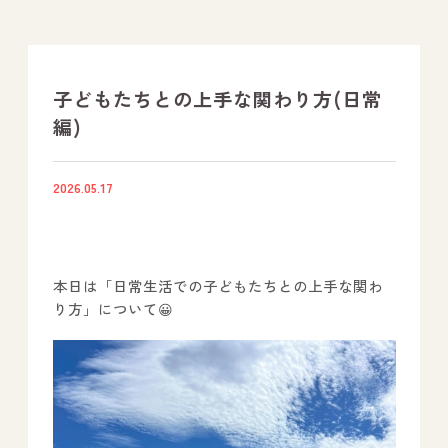
支援プログラム
社内行事
子どもたちとの上手な関わり方(日常
編)
開業サポート
2026.05.17
お問い合わせ
事業所のご案内
本日は「日常生活での子どもたちとの上手な関わ
－ オールピース宗像事業所
り方」について😀
－ オールピース福津事業所
－ オールピース春日事業所
－ オールピース遠賀事業所
－ オールピース東郷事業所