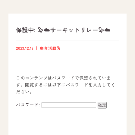
支援プログラム
社内行事
保護中: 🦭☁️サーキットリレー🦭☁️
開業サポート
2023.12.15
療育活動🕺
お問い合わせ
このコンテンツはパスワードで保護されていま
事業所のご案内
す。閲覧するには以下にパスワードを入力してく
ださい。
－ オールピース宗像事業所
－ オールピース福津事業所
パスワード:
－ オールピース春日事業所
－ オールピース遠賀事業所
－ オールピース東郷事業所