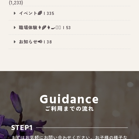
(1,233)
イベント🌈 | 335
職場体験👨‍🌾👩‍🍳👮‍♂️ | 53
All Peace
｜オールピース
お知らせ📢 | 38
Instagram
事業所紹介動画
CEO BLOG
オールピース代表の部屋
Guidance
ご利用までの流れ
STEP1
まずはお気軽にお問い合わせください。お子様の様子な