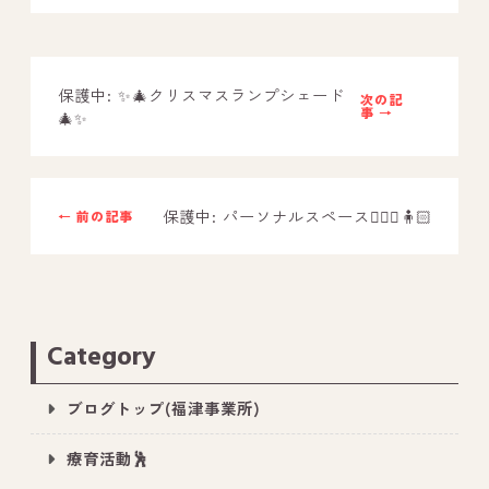
－ オールピース鳥栖事業所
保護中: ✨🎄クリスマスランプシェード
スタッフブログ
次の記
事 →
🎄✨
－ 宗像事業所のブログ
－ 福津事業所のブログ
保護中: パーソナルスペース🧍🏻‍♀️🧍🏻
← 前の記事
－ 春日事業所のブログ
－ 遠賀事業所のブログ
－ 東郷事業所のブログ
－ 鳥栖事業所のブログ
Category
ブログトップ(福津事業所)
療育活動🕺