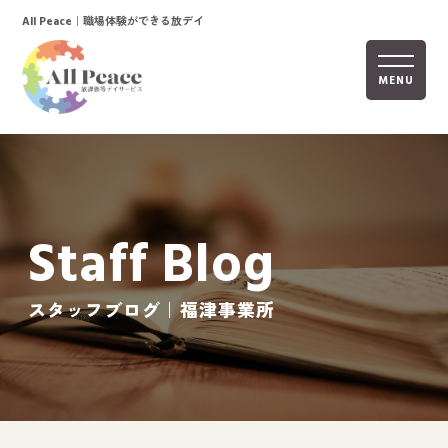
｜職場体験ができる放デイ
All Peace
MENU
ホーム
オールピースについて
Staff Blog
活動内容
ご利用までの流れ
スタッフブログ｜福津事業所
採用情報
自己評価表