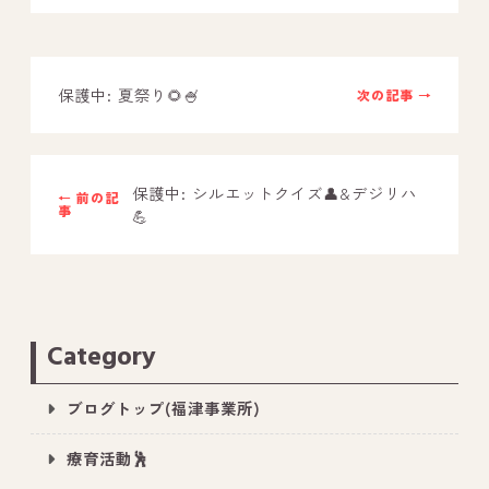
－ オールピース鳥栖事業所
保護中: 夏祭り🌻🍧
次の記事 →
スタッフブログ
－ 宗像事業所のブログ
－ 福津事業所のブログ
保護中: シルエットクイズ👤&デジリハ
← 前の記
事
💪
－ 春日事業所のブログ
－ 遠賀事業所のブログ
－ 東郷事業所のブログ
－ 鳥栖事業所のブログ
Category
ブログトップ(福津事業所)
療育活動🕺