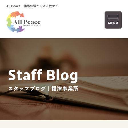
｜職場体験ができる放デイ
All Peace
MENU
ホーム
オールピースについて
Staff Blog
活動内容
ご利用までの流れ
スタッフブログ｜福津事業所
採用情報
自己評価表