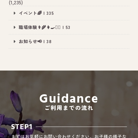
(1,235)
イベント🌈 | 335
職場体験👨‍🌾👩‍🍳👮‍♂️ | 53
All Peace
｜オールピース
お知らせ📢 | 38
Instagram
事業所紹介動画
CEO BLOG
オールピース代表の部屋
Guidance
ご利用までの流れ
STEP1
まずはお気軽にお問い合わせください。お子様の様子な