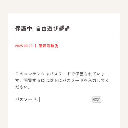
支援プログラム
社内行事
保護中: 自由遊び🌈🏀
開業サポート
2025.08.29
療育活動🕺
お問い合わせ
このコンテンツはパスワードで保護されていま
事業所のご案内
す。閲覧するには以下にパスワードを入力してく
ださい。
－ オールピース宗像事業所
－ オールピース福津事業所
パスワード:
－ オールピース春日事業所
－ オールピース遠賀事業所
－ オールピース東郷事業所