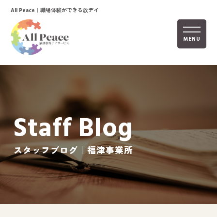
｜職場体験ができる放デイ
All Peace
MENU
ホーム
オールピースについて
Staff Blog
活動内容
ご利用までの流れ
スタッフブログ｜福津事業所
採用情報
自己評価表