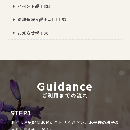
イベント🌈 | 335
職場体験👨‍🌾👩‍🍳👮‍♂️ | 53
All Peace
｜オールピース
お知らせ📢 | 38
Instagram
事業所紹介動画
CEO BLOG
オールピース代表の部屋
Guidance
ご利用までの流れ
STEP1
まずはお気軽にお問い合わせください。お子様の様子な
どをお聞かせください。