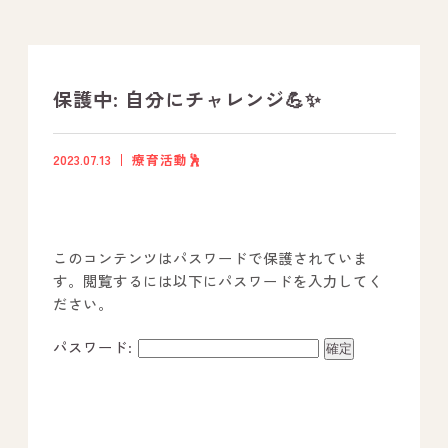
支援プログラム
社内行事
保護中: 自分にチャレンジ💪✨
開業サポート
2023.07.13
療育活動🕺
お問い合わせ
このコンテンツはパスワードで保護されていま
事業所のご案内
す。閲覧するには以下にパスワードを入力してく
ださい。
－ オールピース宗像事業所
－ オールピース福津事業所
パスワード:
－ オールピース春日事業所
－ オールピース遠賀事業所
－ オールピース東郷事業所