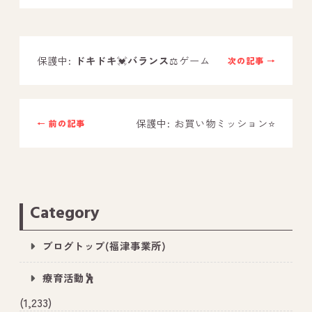
－ オールピース鳥栖事業所
保護中:
ドキドキ
💓
バランス
⚖️ゲーム
次の記事 →
スタッフブログ
－ 宗像事業所のブログ
－ 福津事業所のブログ
保護中: お買い物ミッション⭐️
← 前の記事
－ 春日事業所のブログ
－ 遠賀事業所のブログ
－ 東郷事業所のブログ
Category
－ 鳥栖事業所のブログ
ブログトップ(福津事業所)
療育活動🕺
(1,233)