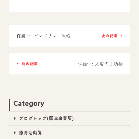
－ オールピース鳥栖事業所
スタッフブログ
保護中: ビンゴリレー🏃💨
次の記事 →
－ 宗像事業所のブログ
－ 福津事業所のブログ
保護中: 入浴の手順🛀
← 前の記事
－ 春日事業所のブログ
－ 遠賀事業所のブログ
－ 東郷事業所のブログ
－ 鳥栖事業所のブログ
Category
ブログトップ(福津事業所)
療育活動🕺