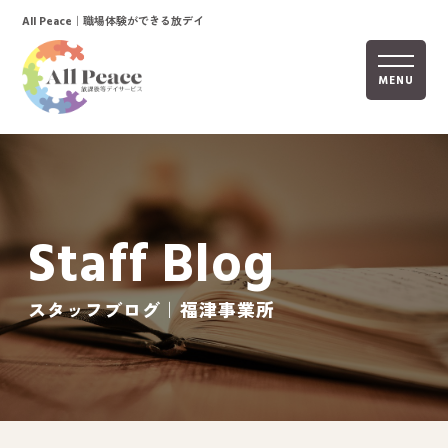
｜職場体験ができる放デイ
All Peace
MENU
ホーム
オールピースについて
Staff Blog
活動内容
ご利用までの流れ
スタッフブログ｜福津事業所
採用情報
自己評価表