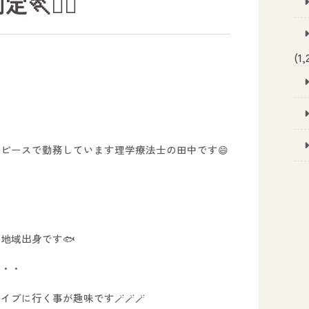
🏃‍♀️
(1,
ピースで勤務しています理学療法士の田中です😄
歳
地域出身です🐟
・・・
ブに行く事が趣味です🪄🪄🪄