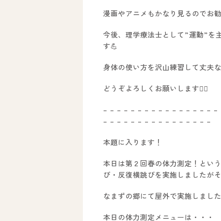
漫画やアニメもかなり見るのでお
今後、理学療法士として”運動”を
す💪
身体の使い方を沢山練習して丈夫な
どうぞよろしくお願いします🙇‍♂️
– – – – – – – – – – – – – – – – –
– – – – – – – – – – – – – – – –
本題に入ります！
本日は第２回春の体力測定！とい
び・反復横跳びを実施しましたが
なまずの郷にて屋外で実施しました
本日の体力測定メニューは・・・