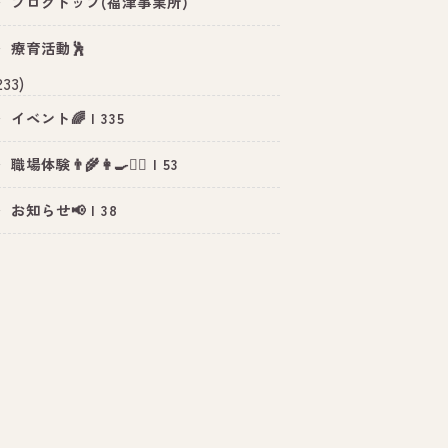
ブログトップ(福津事業所)
療育活動🕺
233)
イベント🌈 | 335
職場体験👨‍🌾👩‍🍳👮‍♂️ | 53
お知らせ📢 | 38