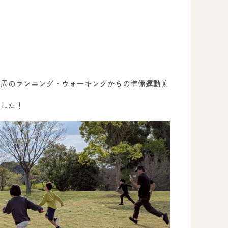
周のランニング・ウォーキングからの準備運動🤸
事業所のご案内
ました！
－ オールピース宗像事業所
－ オールピース福津事業所
－ オールピース春日事業所
－ オールピース遠賀事業所
－ オールピース東郷事業所
－ オールピース鳥栖事業所
All Peac