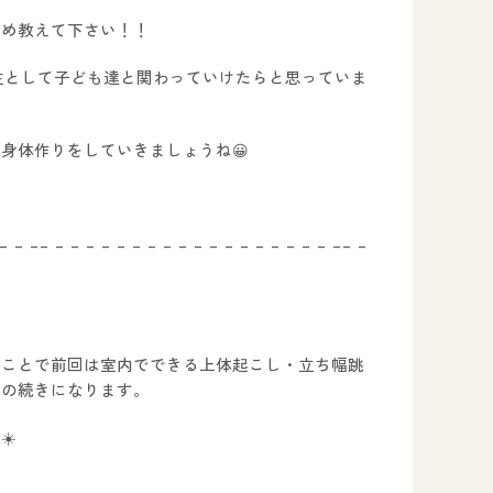
勧め教えて下さい！！
主として子ども達と関わっていけたらと思っていま
身体作りをしていきましょうね😀
 – – –– – – – – – – – – – – – – – – – – – – –– –
うことで前回は室内でできる上体起こし・立ち幅跳
その続きになります。
☀️