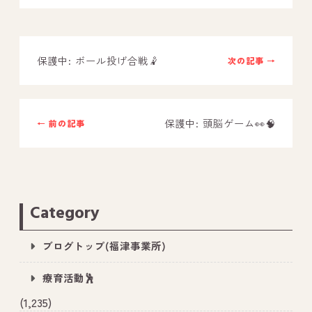
－ オールピース鳥栖事業所
保護中: ボール投げ合戦🤾
次の記事 →
スタッフブログ
－ 宗像事業所のブログ
－ 福津事業所のブログ
保護中: 頭脳ゲーム👀🧠
← 前の記事
－ 春日事業所のブログ
－ 遠賀事業所のブログ
－ 東郷事業所のブログ
Category
－ 鳥栖事業所のブログ
ブログトップ(福津事業所)
療育活動🕺
(1,235)