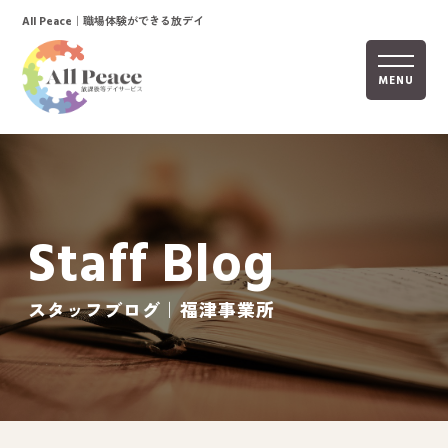
｜職場体験ができる放デイ
All Peace
MENU
ホーム
オールピースについて
Staff Blog
活動内容
ご利用までの流れ
スタッフブログ｜福津事業所
採用情報
自己評価表