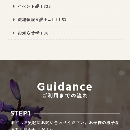
イベント🌈 | 335
職場体験👨‍🌾👩‍🍳👮‍♂️ | 53
All Peace
｜オールピース
お知らせ📢 | 38
Instagram
事業所紹介動画
CEO BLOG
オールピース代表の部屋
Guidance
ご利用までの流れ
STEP1
まずはお気軽にお問い合わせください。お子様の様子な
どをお聞かせください。