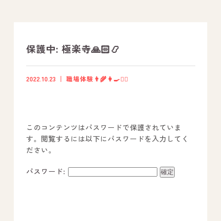
支援プログラム
社内行事
保護中: 極楽寺🙏🏻📿
開業サポート
2022.10.23
職場体験👨‍🌾👩‍🍳👮‍♂️
お問い合わせ
このコンテンツはパスワードで保護されていま
事業所のご案内
す。閲覧するには以下にパスワードを入力してく
ださい。
－ オールピース宗像事業所
－ オールピース福津事業所
パスワード:
－ オールピース春日事業所
－ オールピース遠賀事業所
－ オールピース東郷事業所