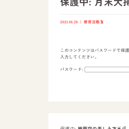
保護中: 月末大
2023.06.28
療育活動🕺
このコンテンツはパスワードで保
入力してください。
パスワード:
ホーム
オールピースについて
活動内容
保護中:
梅雨空の楽しみ方
☔️🌈