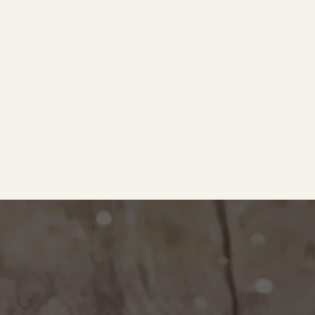
e
｜オールピース
ram
事業所紹介動画
O BLOG
ース代表の部屋