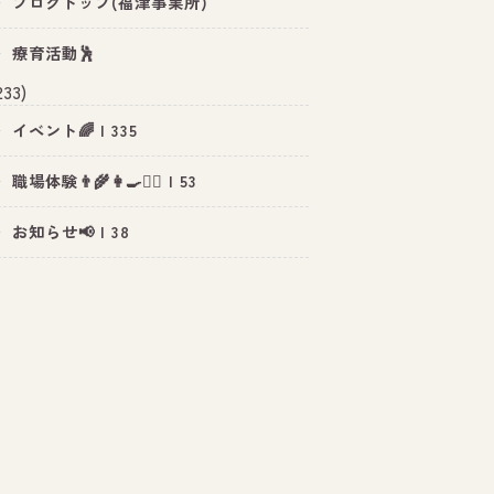
ブログトップ(福津事業所)
療育活動🕺
233)
イベント🌈 | 335
職場体験👨‍🌾👩‍🍳👮‍♂️ | 53
お知らせ📢 | 38