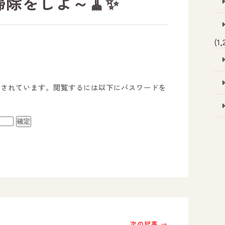
掃除をしよ～🧹✨
(1,
護されています。閲覧するには以下にパスワードを
事業所のご案内
－ オールピース宗像事業所
－ オールピース福津事業所
－ オールピース春日事業所
次の記事 →