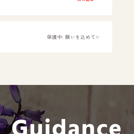
－ オールピース遠賀事業所
－ オールピース東郷事業所
－ オールピース鳥栖事業所
All Peac
保護中: 願いを込めて✨
Instag
スタッフブログ
CE
－ 宗像事業所のブログ
オールピ
－ 福津事業所のブログ
－ 春日事業所のブログ
－ 遠賀事業所のブログ
Guidance
－ 東郷事業所のブログ
－ 鳥栖事業所のブログ