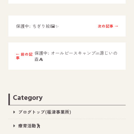
－ オールピース鳥栖事業所
保護中: ちぎり絵🖼✨
次の記事 →
スタッフブログ
－ 宗像事業所のブログ
－ 福津事業所のブログ
保護中: オールピースキャンプin源じいの
← 前の記
事
森⛺
－ 春日事業所のブログ
－ 遠賀事業所のブログ
－ 東郷事業所のブログ
－ 鳥栖事業所のブログ
Category
ブログトップ(福津事業所)
療育活動🕺