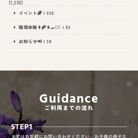
(1,235)
イベント🌈 | 335
職場体験👨‍🌾👩‍🍳👮‍♂️ | 53
All Peace
｜オールピース
お知らせ📢 | 38
Instagram
事業所紹介動画
CEO BLOG
オールピース代表の部屋
Guidance
ご利用までの流れ
STEP1
まずはお気軽にお問い合わせください。お子様の様子な