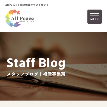
｜職場体験ができる放デイ
All Peace
MENU
ホーム
オールピースについて
Staff Blog
活動内容
ご利用までの流れ
スタッフブログ｜福津事業所
採用情報
自己評価表