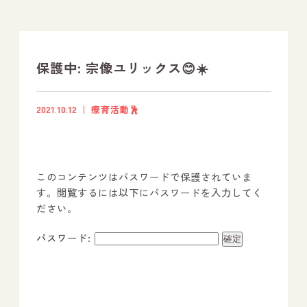
支援プログラム
社内行事
保護中: 宗像ユリックス😊☀️
開業サポート
2021.10.12
療育活動🕺
お問い合わせ
このコンテンツはパスワードで保護されていま
事業所のご案内
す。閲覧するには以下にパスワードを入力してく
ださい。
－ オールピース宗像事業所
－ オールピース福津事業所
パスワード:
－ オールピース春日事業所
－ オールピース遠賀事業所
－ オールピース東郷事業所