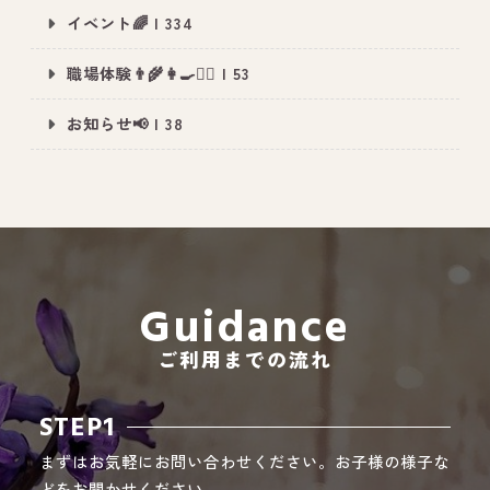
イベント🌈 | 334
職場体験👨‍🌾👩‍🍳👮‍♂️ | 53
All Peace
｜オールピース
お知らせ📢 | 38
Instagram
事業所紹介動画
CEO BLOG
オールピース代表の部屋
Guidance
ご利用までの流れ
STEP1
まずはお気軽にお問い合わせください。お子様の様子な
どをお聞かせください。