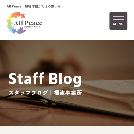
｜職場体験ができる放デイ
All Peace
MENU
ホーム
オールピースについて
Staff Blog
活動内容
ご利用までの流れ
スタッフブログ｜福津事業所
採用情報
自己評価表