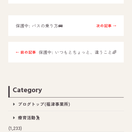
－ オールピース鳥栖事業所
保護中: バスの乗り方🚌
次の記事 →
スタッフブログ
－ 宗像事業所のブログ
－ 福津事業所のブログ
保護中: いつもとちょっと、違うこと🌈
← 前の記事
－ 春日事業所のブログ
－ 遠賀事業所のブログ
－ 東郷事業所のブログ
Category
－ 鳥栖事業所のブログ
ブログトップ(福津事業所)
療育活動🕺
(1,233)