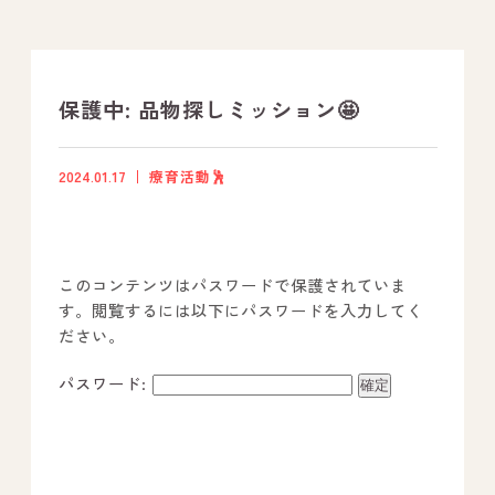
支援プログラム
社内行事
保護中: 品物探しミッション🤩
開業サポート
2024.01.17
療育活動🕺
お問い合わせ
このコンテンツはパスワードで保護されていま
事業所のご案内
す。閲覧するには以下にパスワードを入力してく
ださい。
－ オールピース宗像事業所
－ オールピース福津事業所
パスワード:
－ オールピース春日事業所
－ オールピース遠賀事業所
－ オールピース東郷事業所