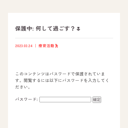
支援プログラム
社内行事
保護中: 何して過ごす？🌷
開業サポート
2023.03.24
療育活動🕺
お問い合わせ
このコンテンツはパスワードで保護されていま
事業所のご案内
す。閲覧するには以下にパスワードを入力してく
ださい。
－ オールピース宗像事業所
－ オールピース福津事業所
パスワード:
－ オールピース春日事業所
－ オールピース遠賀事業所
－ オールピース東郷事業所