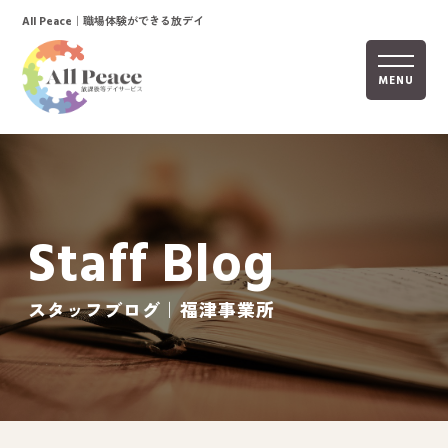
｜職場体験ができる放デイ
All Peace
MENU
ホーム
オールピースについて
Staff Blog
活動内容
ご利用までの流れ
スタッフブログ｜福津事業所
採用情報
自己評価表