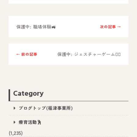
－ オールピース鳥栖事業所
保護中: 職場体験🚜
次の記事 →
スタッフブログ
－ 宗像事業所のブログ
－ 福津事業所のブログ
保護中: ジェスチャーゲーム🧍‍♂️
← 前の記事
－ 春日事業所のブログ
－ 遠賀事業所のブログ
－ 東郷事業所のブログ
Category
－ 鳥栖事業所のブログ
ブログトップ(福津事業所)
療育活動🕺
(1,235)