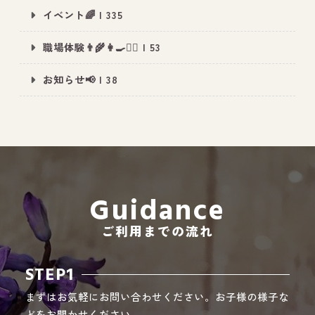
イベント🌈 | 335
職場体験👨‍🌾👩‍🍳👮‍♂️ | 53
All Peace
｜オールピース
お知らせ📢 | 38
Instagram
事業所紹介動画
CEO BLOG
オールピース代表の部屋
Guidance
ご利用までの流れ
STEP1
まずはお気軽にお問い合わせください。お子様の様子な
どをお聞かせください。