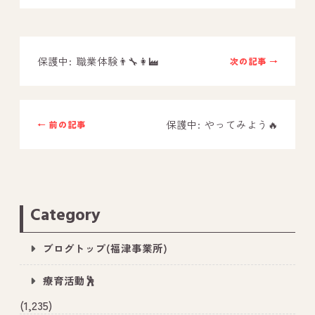
－ オールピース鳥栖事業所
保護中: 職業体験👨‍🔧👩‍🏭
次の記事 →
スタッフブログ
－ 宗像事業所のブログ
－ 福津事業所のブログ
保護中: やってみよう🔥
← 前の記事
－ 春日事業所のブログ
－ 遠賀事業所のブログ
－ 東郷事業所のブログ
Category
－ 鳥栖事業所のブログ
ブログトップ(福津事業所)
療育活動🕺
(1,235)