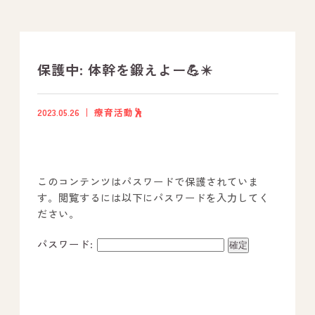
支援プログラム
社内行事
保護中: 体幹を鍛えよー💪✴️
開業サポート
2023.05.26
療育活動🕺
お問い合わせ
このコンテンツはパスワードで保護されていま
事業所のご案内
す。閲覧するには以下にパスワードを入力してく
ださい。
－ オールピース宗像事業所
－ オールピース福津事業所
パスワード:
－ オールピース春日事業所
－ オールピース遠賀事業所
－ オールピース東郷事業所