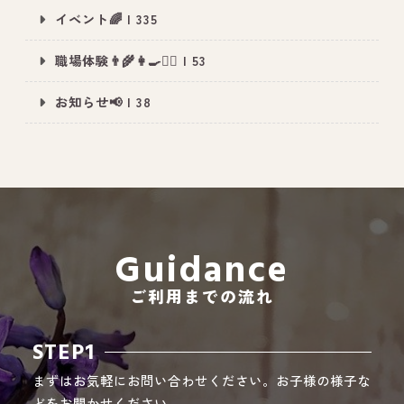
イベント🌈 | 335
職場体験👨‍🌾👩‍🍳👮‍♂️ | 53
All Peace
｜オールピース
お知らせ📢 | 38
Instagram
事業所紹介動画
CEO BLOG
オールピース代表の部屋
Guidance
ご利用までの流れ
STEP1
まずはお気軽にお問い合わせください。お子様の様子な
どをお聞かせください。