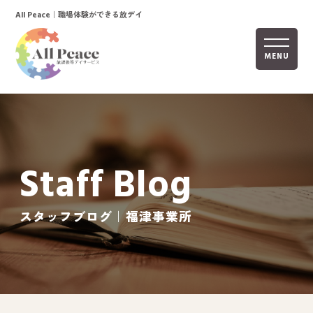
｜職場体験ができる放デイ
All Peace
MENU
ホーム
オールピースについて
Staff Blog
活動内容
ご利用までの流れ
スタッフブログ｜福津事業所
採用情報
自己評価表