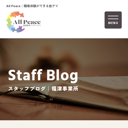
｜職場体験ができる放デイ
All Peace
MENU
ホーム
オールピースについて
Staff Blog
活動内容
ご利用までの流れ
スタッフブログ｜福津事業所
採用情報
自己評価表