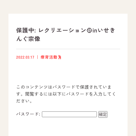
支援プログラム
社内行事
保護中: レクリエーション🥎inいせき
んぐ宗像
開業サポート
2022.03.17
療育活動🕺
お問い合わせ
事業所のご案内
このコンテンツはパスワードで保護されていま
－ オールピース宗像事業所
す。閲覧するには以下にパスワードを入力してく
ださい。
－ オールピース福津事業所
－ オールピース春日事業所
パスワード:
－ オールピース遠賀事業所
－ オールピース東郷事業所