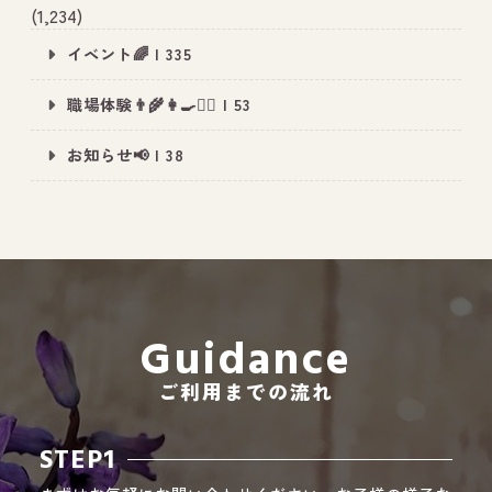
(1,234)
イベント🌈 | 335
All Peace
｜オールピース
職場体験👨‍🌾👩‍🍳👮‍♂️ | 53
Instagram
事業所紹介動画
お知らせ📢 | 38
CEO BLOG
オールピース代表の部屋
Guidance
ご利用までの流れ
STEP1