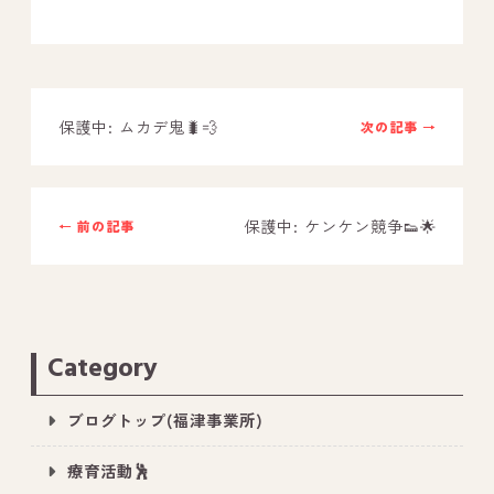
－ オールピース鳥栖事業所
スタッフブログ
保護中: ムカデ鬼🐛💨
次の記事 →
－ 宗像事業所のブログ
－ 福津事業所のブログ
保護中: ケンケン競争👟🌟
← 前の記事
－ 春日事業所のブログ
－ 遠賀事業所のブログ
－ 東郷事業所のブログ
－ 鳥栖事業所のブログ
Category
ブログトップ(福津事業所)
療育活動🕺