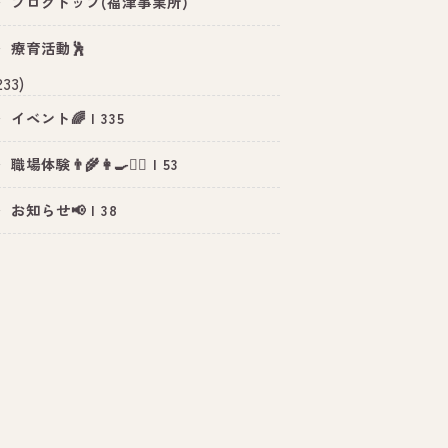
ブログトップ(福津事業所)
療育活動🕺
233)
イベント🌈 | 335
職場体験👨‍🌾👩‍🍳👮‍♂️ | 53
お知らせ📢 | 38