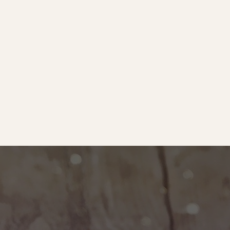
e
｜オールピース
ram
事業所紹介動画
O BLOG
ース代表の部屋