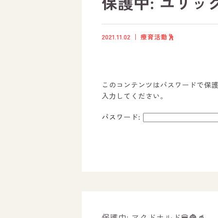
保護中: ユリック
2021.11.02
療育活動🕺
このコンテンツはパスワードで保
入力してください。
パスワード:
ホーム
オールピースについて
活動内容
保護中: マクドナルド🍔🍟🥤