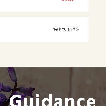
－ オールピース遠賀事業所
－ オールピース東郷事業所
－ オールピース鳥栖事業所
All Peac
保護中: 野球⚾
Instag
スタッフブログ
CE
－ 宗像事業所のブログ
オールピ
－ 福津事業所のブログ
－ 春日事業所のブログ
－ 遠賀事業所のブログ
Guidance
－ 東郷事業所のブログ
－ 鳥栖事業所のブログ