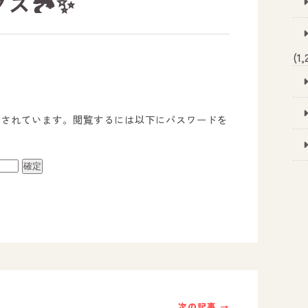
ス🏞️✨
(1,
護されています。閲覧するには以下にパスワードを
事業所のご案内
－ オールピース宗像事業所
－ オールピース福津事業所
－ オールピース春日事業所
次の記事 →