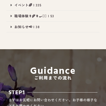
イベント🌈 | 335
職場体験👨‍🌾👩‍🍳👮‍♂️ | 53
All Peace
｜オールピース
お知らせ📢 | 38
Instagram
事業所紹介動画
CEO BLOG
オールピース代表の部屋
Guidance
ご利用までの流れ
STEP1
まずはお気軽にお問い合わせください。お子様の様子な
どをお聞かせください。