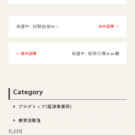
－ オールピース鳥栖事業所
保護中: 試験勉強✏️✨
次の記事 →
スタッフブログ
－ 宗像事業所のブログ
－ 福津事業所のブログ
保護中: 紙飛行機✈️✂️🟩
← 前の記事
－ 春日事業所のブログ
－ 遠賀事業所のブログ
－ 東郷事業所のブログ
Category
－ 鳥栖事業所のブログ
ブログトップ(福津事業所)
療育活動🕺
(1,233)