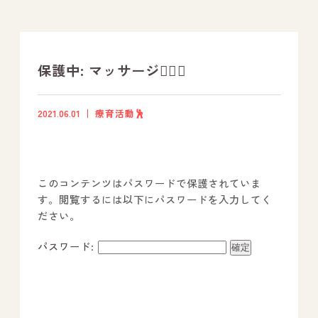
支援プログラム
社内行事
保護中: マッサージ💆‍♂️✨
開業サポート
2021.06.01
療育活動🕺
お問い合わせ
このコンテンツはパスワードで保護されていま
事業所のご案内
す。閲覧するには以下にパスワードを入力してく
ださい。
－ オールピース宗像事業所
－ オールピース福津事業所
パスワード:
－ オールピース春日事業所
－ オールピース遠賀事業所
－ オールピース東郷事業所