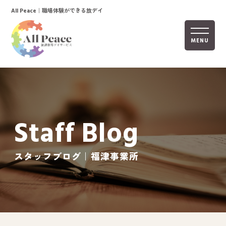
｜職場体験ができる放デイ
All Peace
MENU
ホーム
オールピースについて
Staff Blog
活動内容
ご利用までの流れ
スタッフブログ｜福津事業所
採用情報
自己評価表