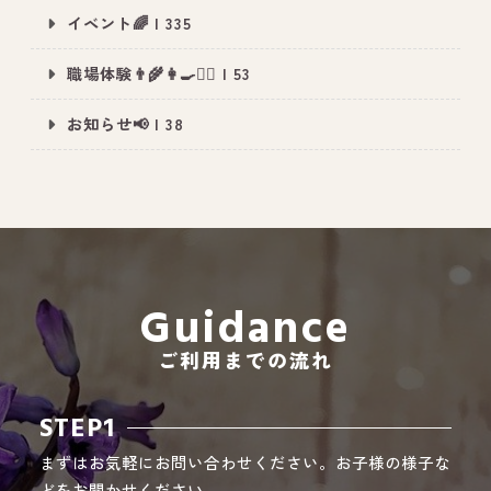
イベント🌈 | 335
職場体験👨‍🌾👩‍🍳👮‍♂️ | 53
All Peace
｜オールピース
お知らせ📢 | 38
Instagram
事業所紹介動画
CEO BLOG
オールピース代表の部屋
Guidance
ご利用までの流れ
STEP1
まずはお気軽にお問い合わせください。お子様の様子な
どをお聞かせください。