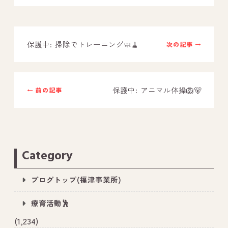
－ オールピース鳥栖事業所
保護中: 掃除でトレーニング🧼🧹
次の記事 →
スタッフブログ
－ 宗像事業所のブログ
－ 福津事業所のブログ
保護中: アニマル体操🦁🐻
← 前の記事
－ 春日事業所のブログ
－ 遠賀事業所のブログ
－ 東郷事業所のブログ
Category
－ 鳥栖事業所のブログ
ブログトップ(福津事業所)
療育活動🕺
(1,234)