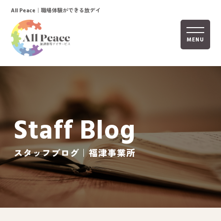
｜職場体験ができる放デイ
All Peace
MENU
ホーム
オールピースについて
Staff Blog
活動内容
ご利用までの流れ
スタッフブログ｜福津事業所
採用情報
自己評価表