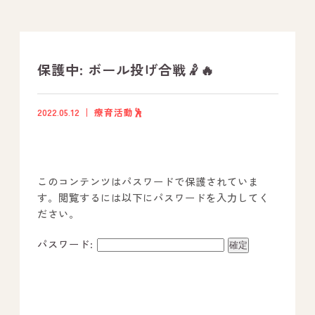
支援プログラム
社内行事
保護中: ボール投げ合戦🤾🔥
開業サポート
2022.05.12
療育活動🕺
お問い合わせ
このコンテンツはパスワードで保護されていま
事業所のご案内
す。閲覧するには以下にパスワードを入力してく
ださい。
－ オールピース宗像事業所
－ オールピース福津事業所
パスワード:
－ オールピース春日事業所
－ オールピース遠賀事業所
－ オールピース東郷事業所