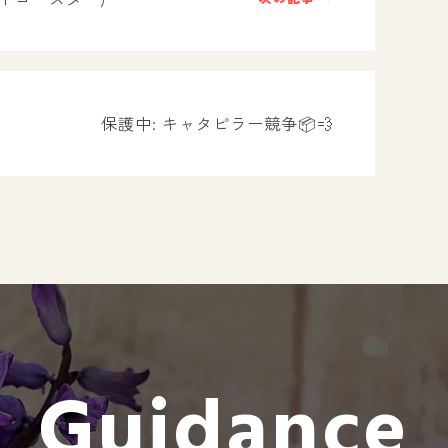
－ オールピース遠賀事業所
－ オールピース東郷事業所
－ オールピース鳥栖事業所
All Peac
保護中: キャタピラー競争📦💨
Instag
スタッフブログ
CE
－ 宗像事業所のブログ
オールピ
－ 福津事業所のブログ
－ 春日事業所のブログ
－ 遠賀事業所のブログ
Guidance
－ 東郷事業所のブログ
－ 鳥栖事業所のブログ