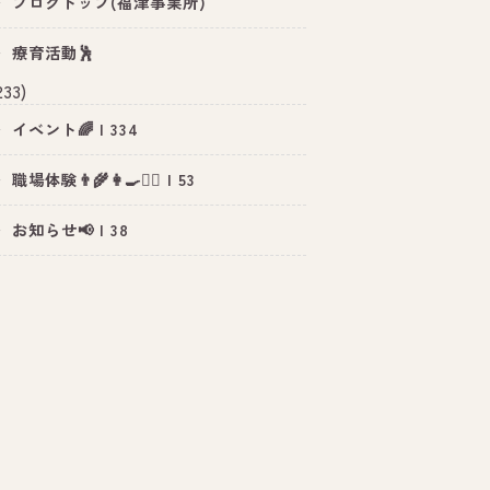
ブログトップ(福津事業所)
療育活動🕺
233)
イベント🌈 | 334
職場体験👨‍🌾👩‍🍳👮‍♂️ | 53
お知らせ📢 | 38