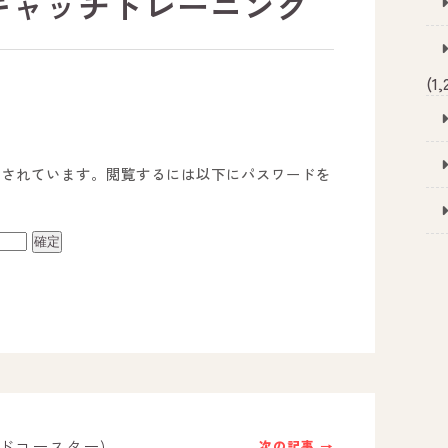
ルキャッチトレーニング
(1,
護されています。閲覧するには以下にパスワードを
事業所のご案内
－ オールピース宗像事業所
－ オールピース福津事業所
－ オールピース春日事業所
ッドコースター)
次の記事 →