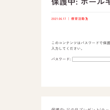
保護中: ボー
2021.06.17
療育活動🕺
このコンテンツはパスワードで保
入力してください。
パスワード:
ホーム
オールピースについて
活動内容
保護中: 父の日プレゼント(ウ