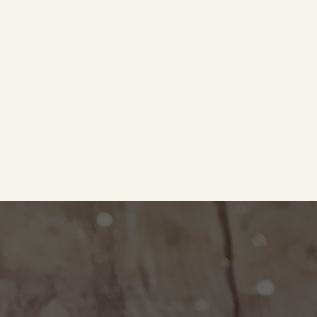
e
｜オールピース
ram
事業所紹介動画
O BLOG
ース代表の部屋