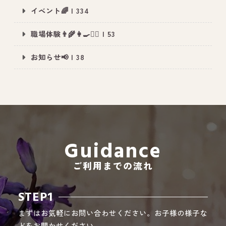
イベント🌈 | 334
職場体験👨‍🌾👩‍🍳👮‍♂️ | 53
All Peace
｜オールピース
お知らせ📢 | 38
Instagram
事業所紹介動画
CEO BLOG
オールピース代表の部屋
Guidance
ご利用までの流れ
STEP1
まずはお気軽にお問い合わせください。お子様の様子な
どをお聞かせください。