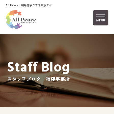
｜職場体験ができる放デイ
All Peace
MENU
ホーム
オールピースについて
Staff Blog
活動内容
ご利用までの流れ
スタッフブログ｜福津事業所
採用情報
自己評価表