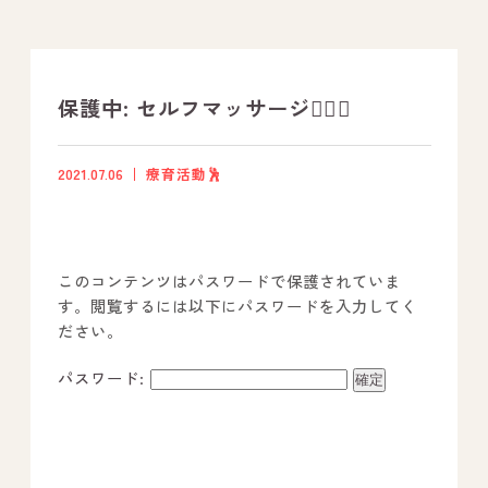
支援プログラム
社内行事
保護中: セルフマッサージ💆‍♀️✨
開業サポート
2021.07.06
療育活動🕺
お問い合わせ
このコンテンツはパスワードで保護されていま
事業所のご案内
す。閲覧するには以下にパスワードを入力してく
ださい。
－ オールピース宗像事業所
－ オールピース福津事業所
パスワード:
－ オールピース春日事業所
－ オールピース遠賀事業所
－ オールピース東郷事業所