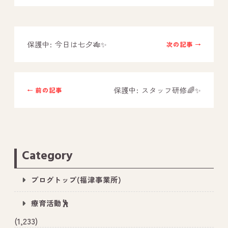
－ オールピース鳥栖事業所
保護中: 今日は七夕🎋✨
次の記事 →
スタッフブログ
－ 宗像事業所のブログ
－ 福津事業所のブログ
保護中: スタッフ研修🌈✨
← 前の記事
－ 春日事業所のブログ
－ 遠賀事業所のブログ
－ 東郷事業所のブログ
Category
－ 鳥栖事業所のブログ
ブログトップ(福津事業所)
療育活動🕺
(1,233)