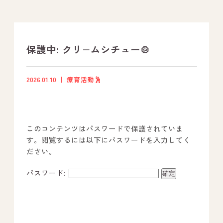
支援プログラム
社内行事
保護中: クリ−ムシチュー🍲
開業サポート
2026.01.10
療育活動🕺
お問い合わせ
このコンテンツはパスワードで保護されていま
事業所のご案内
す。閲覧するには以下にパスワードを入力してく
ださい。
－ オールピース宗像事業所
－ オールピース福津事業所
パスワード:
－ オールピース春日事業所
－ オールピース遠賀事業所
－ オールピース東郷事業所