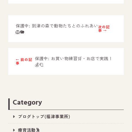
－ オールピース鳥栖事業所
保護中: 到津の森で動物たちとのふれあい
スタッフブログ
次の記
事 →
🦁🐘
－ 宗像事業所のブログ
－ 福津事業所のブログ
保護中: お買い物練習🛒・お店で実践！
← 前の記
－ 春日事業所のブログ
事
💰🧻
－ 遠賀事業所のブログ
－ 東郷事業所のブログ
－ 鳥栖事業所のブログ
Category
ブログトップ(福津事業所)
療育活動🕺