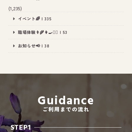
(1,235)
イベント🌈 | 335
All Peace
｜オールピース
職場体験👨‍🌾👩‍🍳👮‍♂️ | 53
Instagram
事業所紹介動画
お知らせ📢 | 38
CEO BLOG
オールピース代表の部屋
Guidance
ご利用までの流れ
STEP1