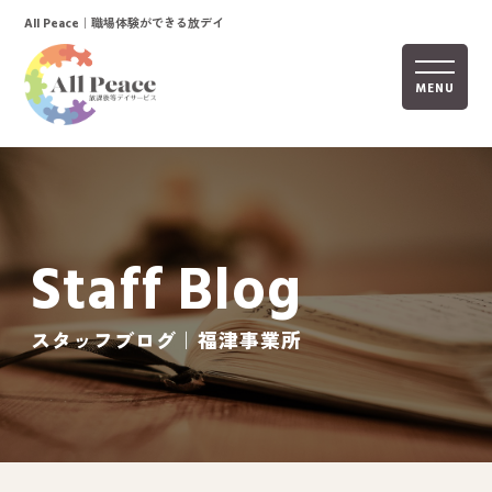
｜職場体験ができる放デイ
All Peace
MENU
ホーム
オールピースについて
Staff Blog
活動内容
ご利用までの流れ
スタッフブログ｜福津事業所
採用情報
自己評価表