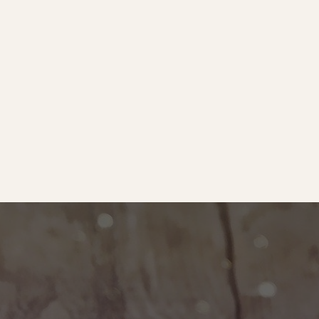
e
｜オールピース
ram
事業所紹介動画
O BLOG
ース代表の部屋