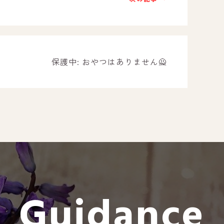
－ オールピース遠賀事業所
－ オールピース東郷事業所
－ オールピース鳥栖事業所
All Peac
保護中: おやつはありません🙅
Instag
スタッフブログ
CE
－ 宗像事業所のブログ
オールピ
－ 福津事業所のブログ
－ 春日事業所のブログ
－ 遠賀事業所のブログ
Guidance
－ 東郷事業所のブログ
－ 鳥栖事業所のブログ