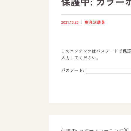
保護中: カラーボ
2021.10.20
療育活動🕺
このコンテンツはパスワードで保
入力してください。
パスワード:
ホーム
オールピースについて
活動内容
保護中: ラダートレーニング🏋️