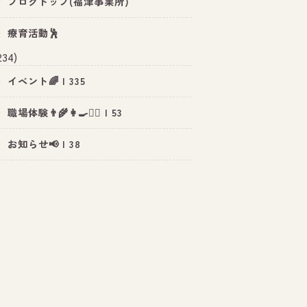
ブログトップ(福津事業所)
療育活動🕺
234)
イベント🌈 | 335
職場体験👨‍🌾👩‍🍳👮‍♂️ | 53
お知らせ📢 | 38