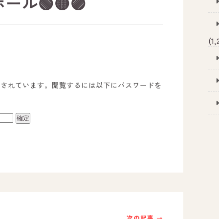
ール🟢🟡🟣
(1,
護されています。閲覧するには以下にパスワードを
事業所のご案内
－ オールピース宗像事業所
－ オールピース福津事業所
－ オールピース春日事業所
次の記事 →