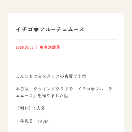
支援プログラム
社内行事
イチゴ🍓フル−チェム−ス
開業サポート
2026.05.09
療育活動🕺
お問い合わせ
こんにちは🌸スタッフの古賀です😊
事業所のご案内
本日は、クッキングクラブで「イチゴ🍓フル−チ
－ オールピース宗像事業所
ェム−ス」を作りました🙋
－ オールピース福津事業所
【材料】4人分
－ オールピース春日事業所
－ オールピース遠賀事業所
・牛乳🥛 100ml
－ オールピース東郷事業所