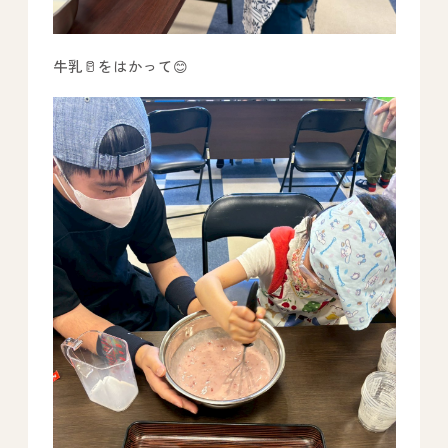
牛乳🥛をはかって😊