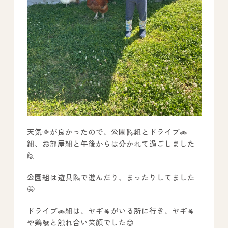
天気🌞が良かったので、公園🛝組とドライブ🚗
組、お部屋組と午後からは分かれて過ごしました
🙋
公園組は遊具🛝で遊んだり、まったりしてました
🤩
ドライブ🚗組は、ヤギ🐐がいる所に行き、ヤギ🐐
や鶏🐔と触れ合い笑顔でした😊