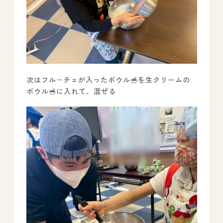
次はフル−チェが入ったボウル🥣を生クリームの
ボウル🥣に入れて、混ぜる