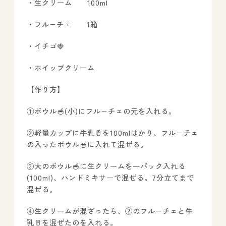
・生クリーム 100ml
－ オールピース鳥栖事業所
・フル−チェ 1箱
・イチゴ🍓
スタッフブログ
・ホイップクリーム
－ 宗像事業所のブログ
－ 福津事業所のブログ
【作り方】
－ 春日事業所のブログ
①ボウル🥣(小)にフル−チェの元を入れる。
－ 遠賀事業所のブログ
②軽量カップに牛乳🥛を100mlはかり、フル−チェ
－ 東郷事業所のブログ
の入ったボウル🥣に入れて混ぜる。
－ 鳥栖事業所のブログ
③大のボウル🥣に生クリームを一パック入れる
(100ml)、ハンドミキサーで混ぜる。7分立てまで
混ぜる。
④生クリームが混ざったら、②のフル−チェと牛
乳🥛を混ぜたのを入れる。