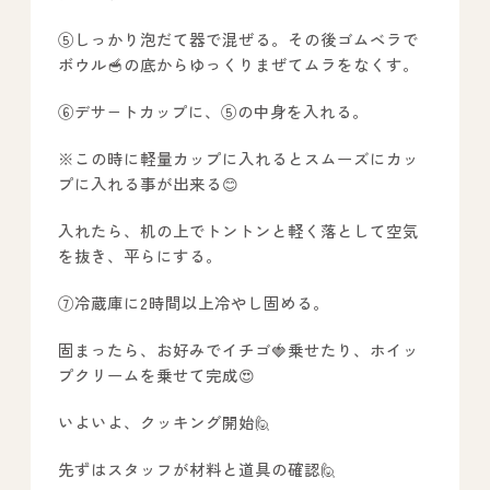
⑤しっかり泡だて器で混ぜる。その後ゴムベラで
ボウル🥣の底からゆっくりまぜてムラをなくす。
All Peace
｜オールピース
⑥デサ−トカップに、⑤の中身を入れる。
Instagram
事業所紹介動画
※この時に軽量カップに入れるとスムーズにカッ
プに入れる事が出来る😊
CEO BLOG
入れたら、机の上でトントンと軽く落として空気
を抜き、平らにする。
オールピース代表の部屋
⑦冷蔵庫に2時間以上冷やし固める。
固まったら、お好みでイチゴ🍓乗せたり、ホイッ
プクリームを乗せて完成😍
いよいよ、クッキング開始🙋
先ずはスタッフが材料と道具の確認🙋