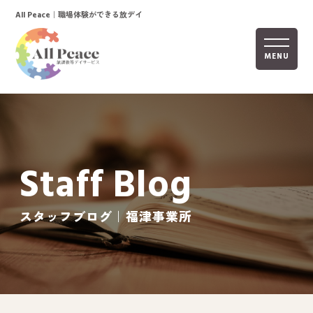
｜職場体験ができる放デイ
All Peace
MENU
ホーム
オールピースについて
Staff Blog
活動内容
ご利用までの流れ
スタッフブログ｜福津事業所
採用情報
自己評価表