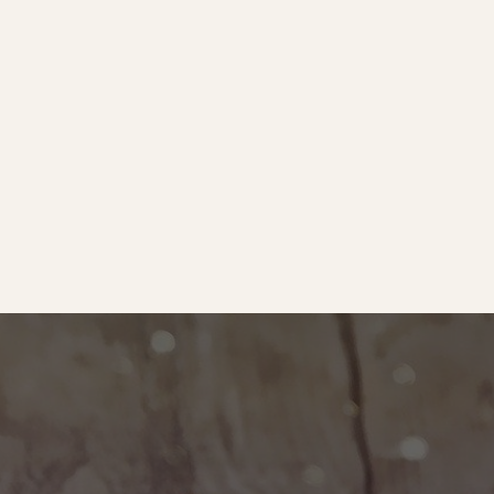
e
｜オールピース
ram
事業所紹介動画
O BLOG
ース代表の部屋