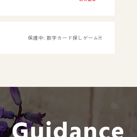
－ オールピース遠賀事業所
－ オールピース東郷事業所
－ オールピース鳥栖事業所
All Peac
保護中: 数字カード探しゲーム🃏
Instag
スタッフブログ
CE
－ 宗像事業所のブログ
オールピ
－ 福津事業所のブログ
－ 春日事業所のブログ
－ 遠賀事業所のブログ
Guidance
－ 東郷事業所のブログ
－ 鳥栖事業所のブログ