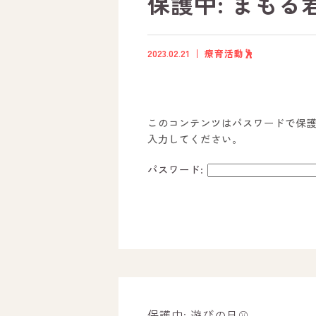
保護中: まもる君
2023.02.21
療育活動🕺
このコンテンツはパスワードで保
入力してください。
パスワード:
ホーム
オールピースについて
活動内容
保護中: 遊びの日⚾️