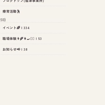
ブログトップ(福津事業所)
療育活動🕺
233)
イベント🌈 | 334
職場体験👨‍🌾👩‍🍳👮‍♂️ | 53
お知らせ📢 | 38