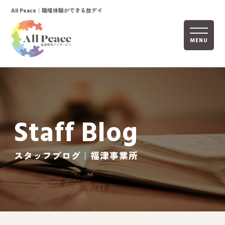
｜職場体験ができる放デイ
All Peace
MENU
ホーム
オールピースについて
Staff Blog
活動内容
ご利用までの流れ
スタッフブログ｜福津事業所
採用情報
自己評価表