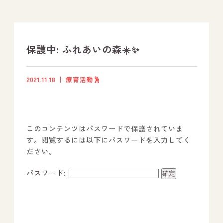
支援プログラム
社内行事
保護中: ふれあいの森☀️✨
開業サポート
2021.11.18
療育活動🕺
お問い合わせ
このコンテンツはパスワードで保護されていま
事業所のご案内
す。閲覧するには以下にパスワードを入力してく
ださい。
－ オールピース宗像事業所
－ オールピース福津事業所
パスワード:
－ オールピース春日事業所
－ オールピース遠賀事業所
－ オールピース東郷事業所