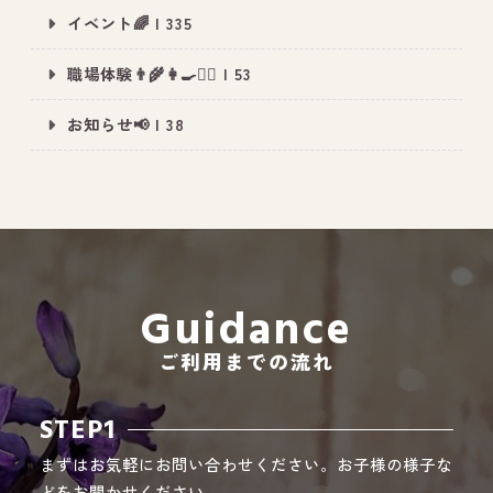
イベント🌈 | 335
職場体験👨‍🌾👩‍🍳👮‍♂️ | 53
All Peace
｜オールピース
お知らせ📢 | 38
Instagram
事業所紹介動画
CEO BLOG
オールピース代表の部屋
Guidance
ご利用までの流れ
STEP1
まずはお気軽にお問い合わせください。お子様の様子な
どをお聞かせください。