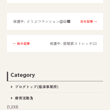
－ オールピース鳥栖事業所
保護中: どうぶつマンション🦁🐯🏢
次の記事 →
スタッフブログ
－ 宗像事業所のブログ
－ 福津事業所のブログ
保護中: 股関節ストレッチ🤸‍♂️
← 前の記事
－ 春日事業所のブログ
－ 遠賀事業所のブログ
－ 東郷事業所のブログ
Category
－ 鳥栖事業所のブログ
ブログトップ(福津事業所)
療育活動🕺
(1,233)