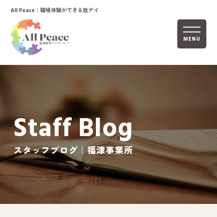
｜職場体験ができる放デイ
All Peace
MENU
ホーム
オールピースについて
Staff Blog
活動内容
ご利用までの流れ
スタッフブログ｜福津事業所
採用情報
自己評価表