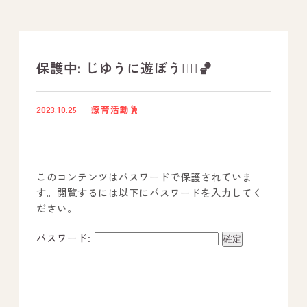
支援プログラム
社内行事
保護中: じゆうに遊ぼう🤸‍♀️🏀
開業サポート
2023.10.25
療育活動🕺
お問い合わせ
このコンテンツはパスワードで保護されていま
事業所のご案内
す。閲覧するには以下にパスワードを入力してく
ださい。
－ オールピース宗像事業所
－ オールピース福津事業所
パスワード:
－ オールピース春日事業所
－ オールピース遠賀事業所
－ オールピース東郷事業所