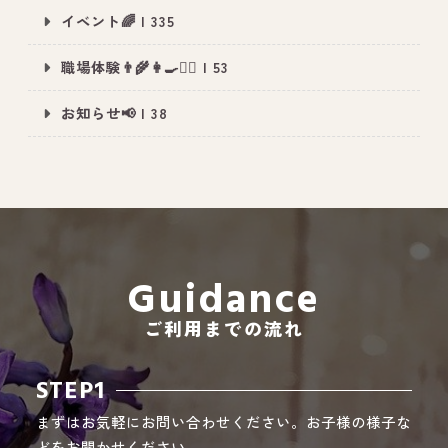
イベント🌈 | 335
職場体験👨‍🌾👩‍🍳👮‍♂️ | 53
All Peace
｜オールピース
お知らせ📢 | 38
Instagram
事業所紹介動画
CEO BLOG
オールピース代表の部屋
Guidance
ご利用までの流れ
STEP1
まずはお気軽にお問い合わせください。お子様の様子な
どをお聞かせください。