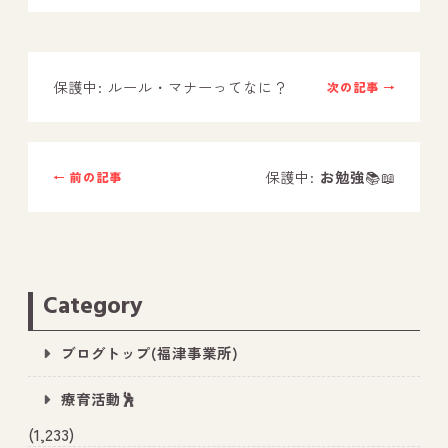
－ オールピース鳥栖事業所
保護中: ルール・マナーってなに？
次の記事 →
スタッフブログ
－ 宗像事業所のブログ
－ 福津事業所のブログ
保護中:
お勉強
📚📖
← 前の記事
－ 春日事業所のブログ
－ 遠賀事業所のブログ
－ 東郷事業所のブログ
Category
－ 鳥栖事業所のブログ
ブログトップ(福津事業所)
療育活動🕺
(1,233)