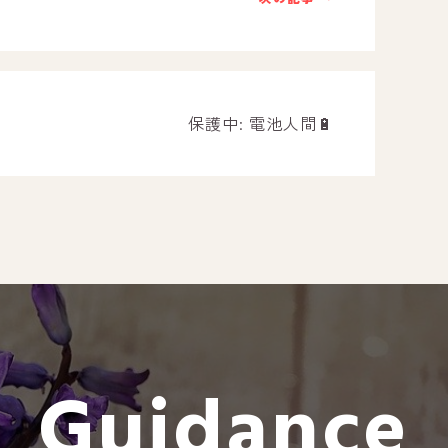
－ オールピース遠賀事業所
－ オールピース東郷事業所
－ オールピース鳥栖事業所
All Peac
保護中: 電池人間🔋
Instag
スタッフブログ
CE
－ 宗像事業所のブログ
オールピ
－ 福津事業所のブログ
－ 春日事業所のブログ
－ 遠賀事業所のブログ
Guidance
－ 東郷事業所のブログ
－ 鳥栖事業所のブログ