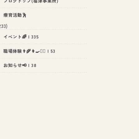
ブログトップ(福津事業所)
療育活動🕺
233)
イベント🌈 | 335
職場体験👨‍🌾👩‍🍳👮‍♂️ | 53
お知らせ📢 | 38