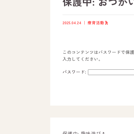
保護中: おつかい
2025.04.24
療育活動🕺
このコンテンツはパスワードで保
入力してください。
パスワード:
ホーム
オールピースについて
活動内容
保護中: 趣味遊び⛳️