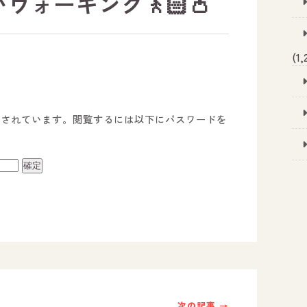
ウォーキング🚶🏻👛
(1,
護されています。閲覧するには以下にパスワードを
事業所のご案内
－ オールピース宗像事業所
－ オールピース福津事業所
－ オールピース春日事業所
次の記事 →