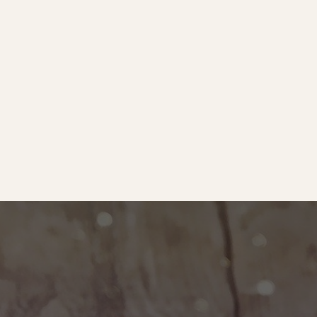
e
｜オールピース
ram
事業所紹介動画
O BLOG
ース代表の部屋