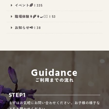
イベント🌈 | 335
職場体験👨‍🌾👩‍🍳👮‍♂️ | 53
All Peace
｜オールピース
お知らせ📢 | 38
Instagram
事業所紹介動画
CEO BLOG
オールピース代表の部屋
Guidance
ご利用までの流れ
STEP1
まずはお気軽にお問い合わせください。お子様の様子な
どをお聞かせください。