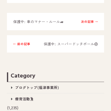
－ オールピース鳥栖事業所
保護中: 車のマナー・ルール🚙
次の記事 →
スタッフブログ
－ 宗像事業所のブログ
－ 福津事業所のブログ
保護中: スーパードッチボール🏐
← 前の記事
－ 春日事業所のブログ
－ 遠賀事業所のブログ
－ 東郷事業所のブログ
Category
－ 鳥栖事業所のブログ
ブログトップ(福津事業所)
療育活動🕺
(1,235)