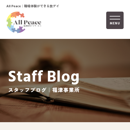
｜職場体験ができる放デイ
All Peace
MENU
ホーム
オールピースについて
Staff Blog
活動内容
ご利用までの流れ
スタッフブログ｜福津事業所
採用情報
自己評価表