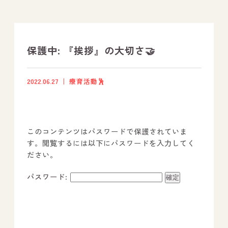
支援プログラム
社内行事
保護中: 『挨拶』の大切さ🤝
開業サポート
2022.06.27
療育活動🕺
お問い合わせ
このコンテンツはパスワードで保護されていま
事業所のご案内
す。閲覧するには以下にパスワードを入力してく
ださい。
－ オールピース宗像事業所
－ オールピース福津事業所
パスワード:
－ オールピース春日事業所
－ オールピース遠賀事業所
－ オールピース東郷事業所