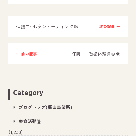
－ オールピース鳥栖事業所
保護中: 七夕シューティング🎋
次の記事 →
スタッフブログ
－ 宗像事業所のブログ
－ 福津事業所のブログ
保護中: 職場体験🍜🍲🛠
← 前の記事
－ 春日事業所のブログ
－ 遠賀事業所のブログ
－ 東郷事業所のブログ
Category
－ 鳥栖事業所のブログ
ブログトップ(福津事業所)
療育活動🕺
(1,233)