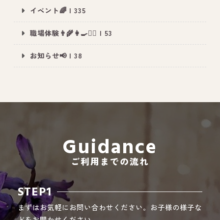
イベント🌈 | 335
職場体験👨‍🌾👩‍🍳👮‍♂️ | 53
All Peace
｜オールピース
お知らせ📢 | 38
Instagram
事業所紹介動画
CEO BLOG
オールピース代表の部屋
Guidance
ご利用までの流れ
STEP1
まずはお気軽にお問い合わせください。お子様の様子な
どをお聞かせください。