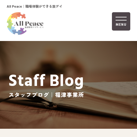
｜職場体験ができる放デイ
All Peace
MENU
ホーム
オールピースについて
Staff Blog
活動内容
ご利用までの流れ
スタッフブログ｜福津事業所
採用情報
自己評価表