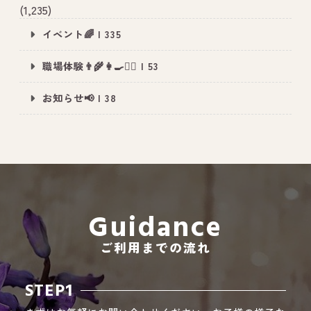
(1,235)
イベント🌈 | 335
All Peace
｜オールピース
職場体験👨‍🌾👩‍🍳👮‍♂️ | 53
Instagram
事業所紹介動画
お知らせ📢 | 38
CEO BLOG
オールピース代表の部屋
Guidance
ご利用までの流れ
STEP1