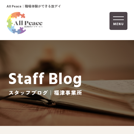
｜職場体験ができる放デイ
All Peace
MENU
ホーム
オールピースについて
Staff Blog
活動内容
ご利用までの流れ
スタッフブログ｜福津事業所
採用情報
自己評価表