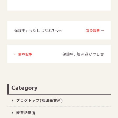
－ オールピース鳥栖事業所
スタッフブログ
保護中: わたしはだれ❓🔍👀
次の記事 →
－ 宗像事業所のブログ
－ 福津事業所のブログ
保護中: 趣味遊びの日🌸
← 前の記事
－ 春日事業所のブログ
－ 遠賀事業所のブログ
－ 東郷事業所のブログ
－ 鳥栖事業所のブログ
Category
ブログトップ(福津事業所)
療育活動🕺