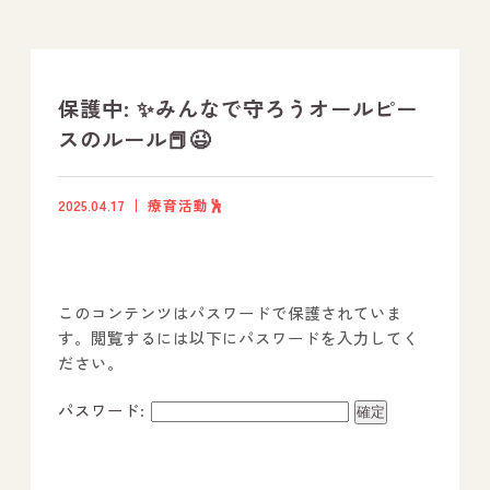
支援プログラム
社内行事
保護中: ✨みんなで守ろうオールピー
スのルール📕😉
開業サポート
2025.04.17
療育活動🕺
お問い合わせ
事業所のご案内
このコンテンツはパスワードで保護されていま
－ オールピース宗像事業所
す。閲覧するには以下にパスワードを入力してく
ださい。
－ オールピース福津事業所
－ オールピース春日事業所
パスワード:
－ オールピース遠賀事業所
－ オールピース東郷事業所