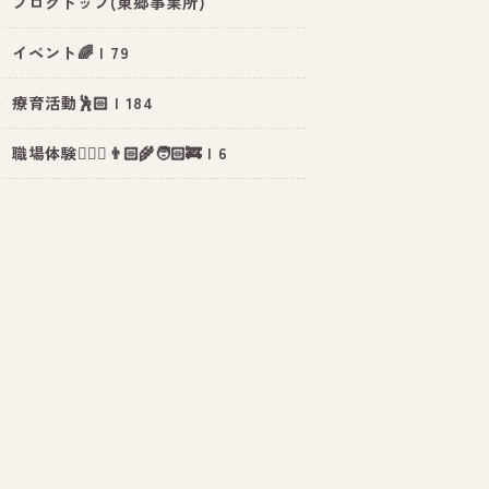
ブログトップ(東郷事業所)
イベント🌈 | 79
療育活動🕺🏻 | 184
職場体験👮🏻‍♀️👨🏻‍🌾🧑🏻‍🚒 | 6