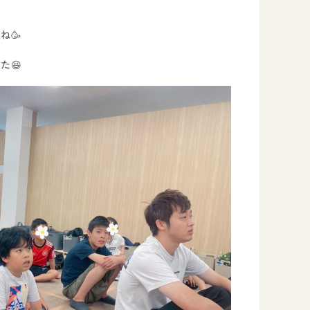
ね🥳
た😆