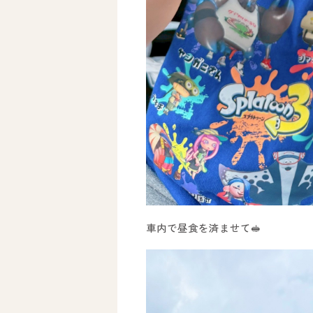
車内で昼食を済ませて🥪