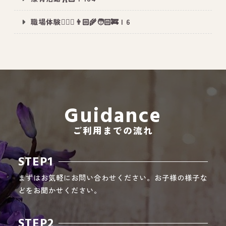
職場体験👮🏻‍♀️👨🏻‍🌾🧑🏻‍🚒 | 6
All Peace
｜オールピース
Instagram
事業所紹介動画
CEO BLOG
Guidance
オールピース代表の部屋
ご利用までの流れ
STEP1
まずはお気軽にお問い合わせください。お子様の様子な
どをお聞かせください。
STEP2