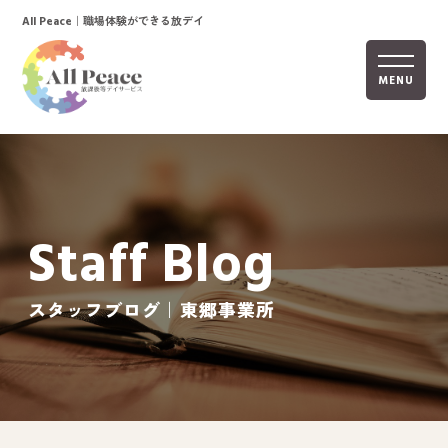
｜職場体験ができる放デイ
All Peace
MENU
ホーム
オールピースについて
Staff Blog
活動内容
ご利用までの流れ
スタッフブログ｜東郷事業所
採用情報
自己評価表