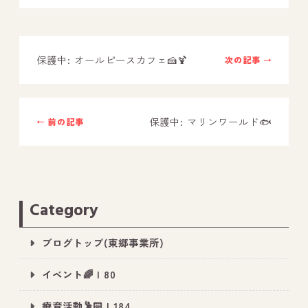
－ オールピース鳥栖事業所
保護中: オールピースカフェ🍰🍹
次の記事 →
スタッフブログ
－ 宗像事業所のブログ
－ 福津事業所のブログ
保護中: マリンワールド🐟
← 前の記事
－ 春日事業所のブログ
－ 遠賀事業所のブログ
－ 東郷事業所のブログ
Category
－ 鳥栖事業所のブログ
ブログトップ(東郷事業所)
イベント🌈 | 80
療育活動🕺🏻 | 184