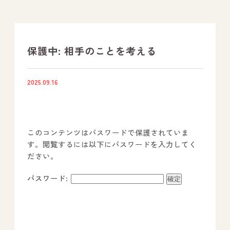
支援プログラム
社内行事
保護中: 相手のことを考える
開業サポート
2025.09.16
お問い合わせ
このコンテンツはパスワードで保護されていま
事業所のご案内
す。閲覧するには以下にパスワードを入力してく
ださい。
－ オールピース宗像事業所
－ オールピース福津事業所
パスワード:
－ オールピース春日事業所
－ オールピース遠賀事業所
－ オールピース東郷事業所