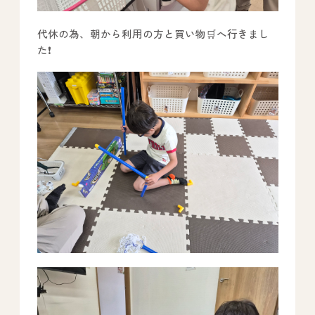
代休の為、朝から利用の方と買い物🛒へ行きまし
た❗
All Peace
｜オールピース
Instagram
事業所紹介動画
CEO BLOG
オールピース代表の部屋