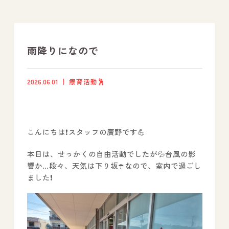
支援プログラム
社内行事
雨降りになので
開業サポート
2026.06.01
療育活動🕺
お問い合わせ
こんにちは❗スタッフの廣野です💪
事業所のご案内
本日は、せっかくの自由活動でしたが💦台風の影
－ オールピース宗像事業所
響か…段々、天気は下り坂☂️なので、室内で過ごし
－ オールピース福津事業所
ました❗
－ オールピース春日事業所
－ オールピース遠賀事業所
－ オールピース東郷事業所