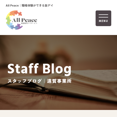
｜職場体験ができる放デイ
All Peace
MENU
ホーム
オールピースについて
Staff Blog
活動内容
ご利用までの流れ
スタッフブログ｜遠賀事業所
採用情報
自己評価表