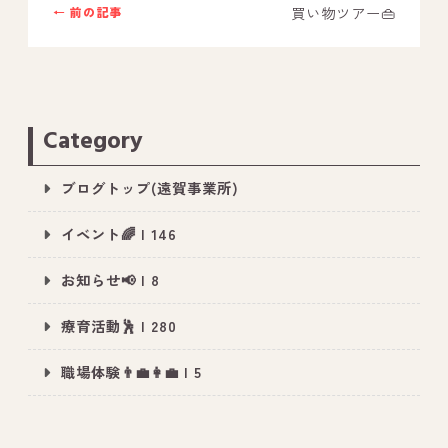
買い物ツアー👜
← 前の記事
Category
ブログトップ(遠賀事業所)
イベント🌈 | 146
お知らせ📢 | 8
療育活動🕺 | 280
職場体験👨‍💼👩‍💼 | 5