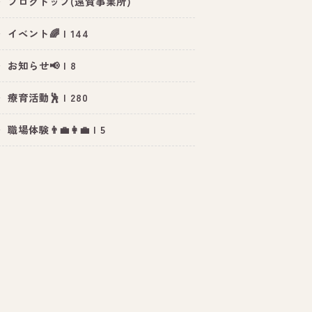
ブログトップ(遠賀事業所)
イベント🌈 | 144
お知らせ📢 | 8
療育活動🕺 | 280
職場体験👨‍💼👩‍💼 | 5