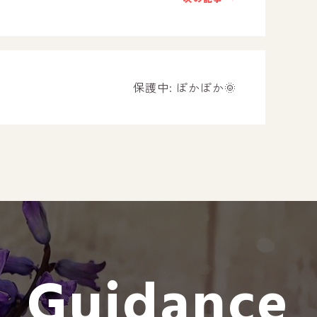
－ オールピース遠賀事業所
－ オールピース東郷事業所
－ オールピース鳥栖事業所
All Peac
保護中: ぽかぽか🌞
Instag
スタッフブログ
CE
－ 宗像事業所のブログ
オールピ
－ 福津事業所のブログ
－ 春日事業所のブログ
－ 遠賀事業所のブログ
Guidance
－ 東郷事業所のブログ
－ 鳥栖事業所のブログ