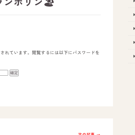
ンポリン🏖️
護されています。閲覧するには以下にパスワードを
事業所のご案内
－ オールピース宗像事業所
－ オールピース福津事業所
－ オールピース春日事業所
次の記事 →