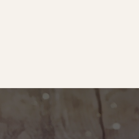
e
｜オールピース
ram
事業所紹介動画
O BLOG
ース代表の部屋