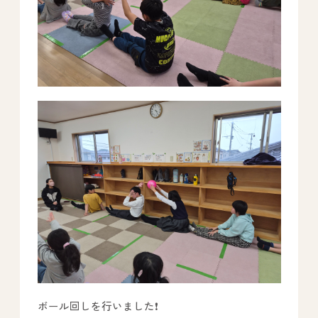
All Peace
｜オールピース
Instagram
事業所紹介動画
CEO BLOG
オールピース代表の部屋
ボール回しを行いました❗