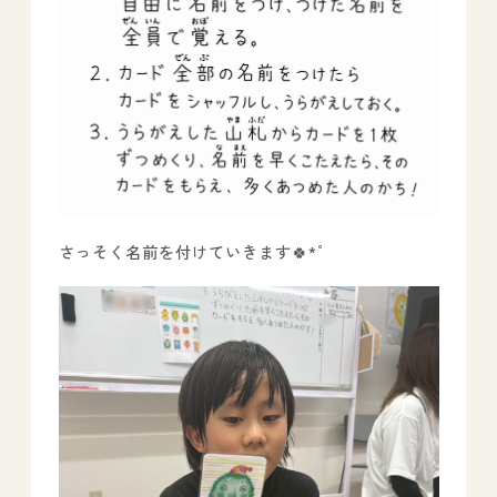
All Peace
｜オールピース
Instagram
事業所紹介動画
CEO BLOG
さっそく名前を付けていきます🍀*゜
オールピース代表の部屋