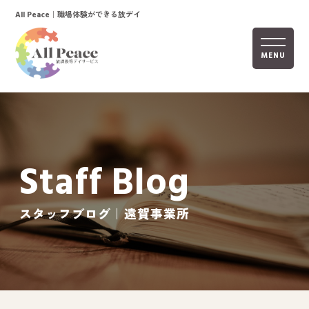
｜職場体験ができる放デイ
All Peace
MENU
ホーム
オールピースについて
Staff Blog
活動内容
ご利用までの流れ
スタッフブログ｜遠賀事業所
採用情報
自己評価表