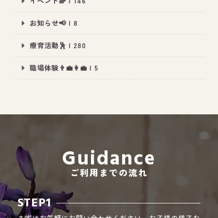
イベント🌈 | 146
お知らせ📢 | 8
療育活動🕺 | 280
職場体験👨‍💼👩‍💼 | 5
Guidance
ご利用までの流れ
STEP1
まずはお気軽にお問い合わせください。お子様の様子な