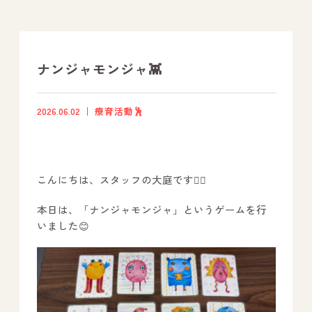
支援プログラム
社内行事
ナンジャモンジャ👾
開業サポート
2026.06.02
療育活動🕺
お問い合わせ
こんにちは、スタッフの大庭です💁‍♀️
事業所のご案内
本日は、「ナンジャモンジャ」というゲームを行
－ オールピース宗像事業所
いました😊
－ オールピース福津事業所
－ オールピース春日事業所
－ オールピース遠賀事業所
－ オールピース東郷事業所