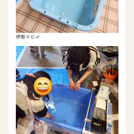
伊勢エビ🦐