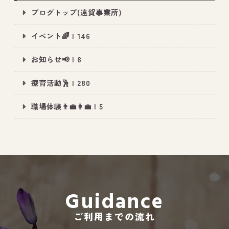
ブログトップ(遠賀事業所)
イベント🌈 | 146
お知らせ📢 | 8
療育活動🕺 | 280
職場体験👨‍💼👩‍💼 | 5
Guidance
ご利用までの流れ