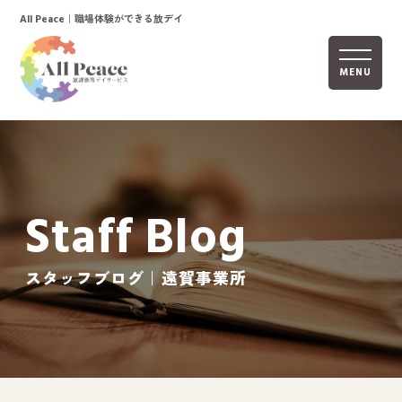
｜職場体験ができる放デイ
All Peace
MENU
ホーム
オールピースについて
Staff Blog
活動内容
ご利用までの流れ
スタッフブログ｜遠賀事業所
採用情報
自己評価表