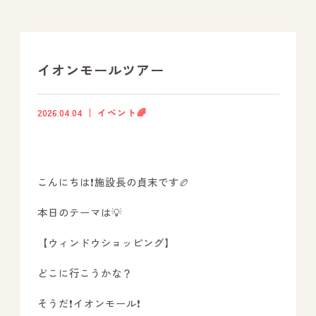
支援プログラム
社内行事
イオンモールツアー
開業サポート
2026.04.04
イベント🌈
お問い合わせ
こんにちは❗施設長の貞末です🏉
事業所のご案内
本日のテーマは💡
－ オールピース宗像事業所
－ オールピース福津事業所
【ウィンドウショッピング】
－ オールピース春日事業所
どこに行こうかな？
－ オールピース遠賀事業所
そうだ❗イオンモール❗
－ オールピース東郷事業所