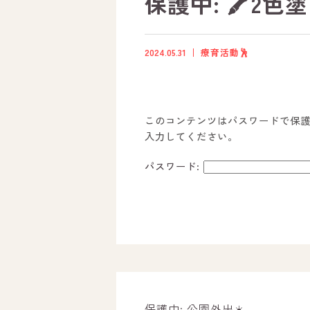
保護中: 🖍️2色塗
2024.05.31
療育活動🕺
このコンテンツはパスワードで保
入力してください。
パスワード:
ホーム
オールピースについて
活動内容
保護中: 公園外出☀️