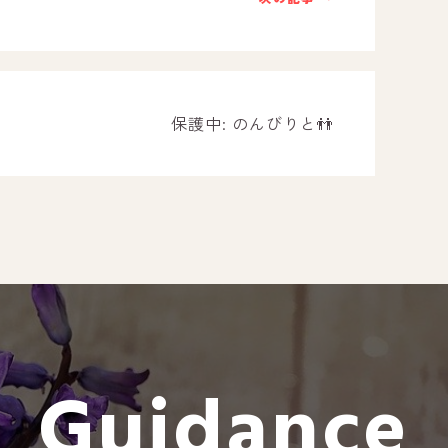
－ オールピース遠賀事業所
－ オールピース東郷事業所
－ オールピース鳥栖事業所
All Peac
保護中: のんびりと👬
Instag
スタッフブログ
CE
－ 宗像事業所のブログ
オールピ
－ 福津事業所のブログ
－ 春日事業所のブログ
－ 遠賀事業所のブログ
Guidance
－ 東郷事業所のブログ
－ 鳥栖事業所のブログ