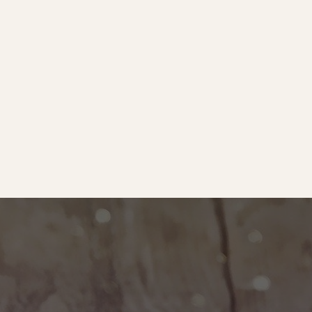
e
｜オールピース
ram
事業所紹介動画
O BLOG
ース代表の部屋