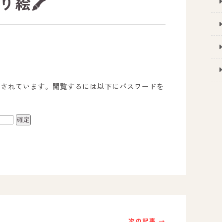
り絵🖍️
護されています。閲覧するには以下にパスワードを
事業所のご案内
－ オールピース宗像事業所
－ オールピース福津事業所
－ オールピース春日事業所
次の記事 →