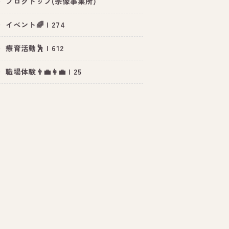
ブログトップ(宗像事業所)
イベント🌈 | 274
療育活動🕺 | 612
職場体験👨‍💼👩‍💼 | 25