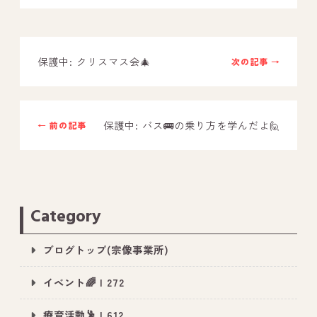
－ オールピース鳥栖事業所
保護中: クリスマス会🎄
次の記事 →
スタッフブログ
－ 宗像事業所のブログ
－ 福津事業所のブログ
保護中: バス🚌の乗り方を学んだよ🙋
← 前の記事
－ 春日事業所のブログ
－ 遠賀事業所のブログ
－ 東郷事業所のブログ
Category
－ 鳥栖事業所のブログ
ブログトップ(宗像事業所)
イベント🌈 | 272
療育活動🕺 | 612