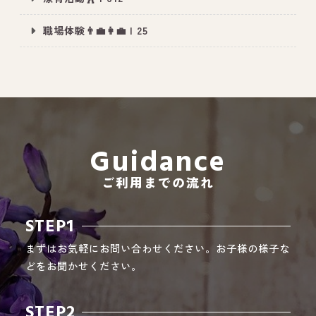
職場体験👨‍💼👩‍💼 | 25
All Peace
｜オールピース
Instagram
事業所紹介動画
CEO BLOG
Guidance
オールピース代表の部屋
ご利用までの流れ
STEP1
まずはお気軽にお問い合わせください。お子様の様子な
どをお聞かせください。
STEP2