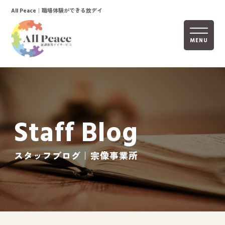
｜職場体験ができる放デイ
All Peace
MENU
ホーム
オールピースについて
Staff Blog
活動内容
ご利用までの流れ
スタッフブログ｜宗像事業所
採用情報
自己評価表