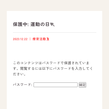
支援プログラム
社内行事
保護中: 運動の日🏃
開業サポート
2023.12.22
療育活動🕺
お問い合わせ
このコンテンツはパスワードで保護されていま
事業所のご案内
す。閲覧するには以下にパスワードを入力してく
ださい。
－ オールピース宗像事業所
－ オールピース福津事業所
パスワード:
－ オールピース春日事業所
－ オールピース遠賀事業所
－ オールピース東郷事業所