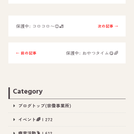
－ オールピース鳥栖事業所
保護中: コロコロ〜😊🎳
次の記事 →
スタッフブログ
－ 宗像事業所のブログ
－ 福津事業所のブログ
保護中: おやつタイム😋🌈
← 前の記事
－ 春日事業所のブログ
－ 遠賀事業所のブログ
－ 東郷事業所のブログ
Category
－ 鳥栖事業所のブログ
ブログトップ(宗像事業所)
イベント🌈 | 272
療育活動🕺 | 612