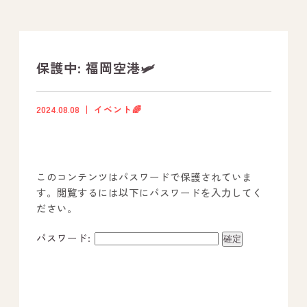
支援プログラム
社内行事
保護中: 福岡空港🛩️
開業サポート
2024.08.08
イベント🌈
お問い合わせ
このコンテンツはパスワードで保護されていま
事業所のご案内
す。閲覧するには以下にパスワードを入力してく
ださい。
－ オールピース宗像事業所
－ オールピース福津事業所
パスワード:
－ オールピース春日事業所
－ オールピース遠賀事業所
－ オールピース東郷事業所