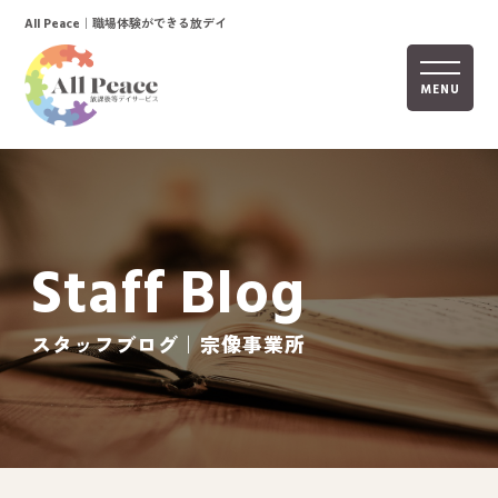
｜職場体験ができる放デイ
All Peace
MENU
ホーム
オールピースについて
Staff Blog
活動内容
ご利用までの流れ
スタッフブログ｜宗像事業所
採用情報
自己評価表