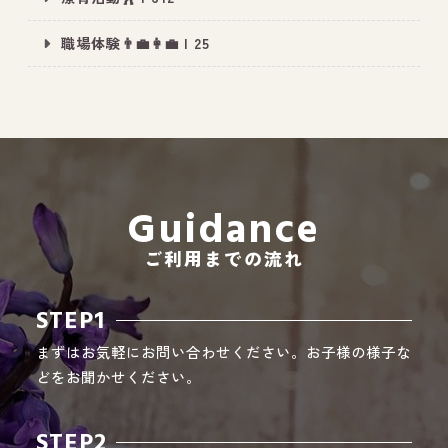
職場体験👨‍💼👩‍💼 | 25
All Peace
｜オールピース
Instagram
事業所紹介動画
CEO BLOG
Guidance
オールピース代表の部屋
ご利用までの流れ
STEP1
まずはお気軽にお問い合わせください。お子様の様子な
どをお聞かせください。
STEP2