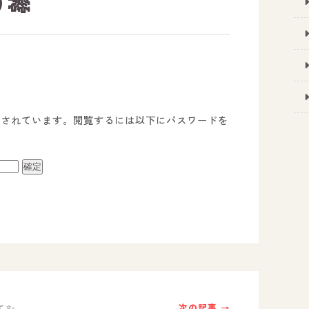
🎋
護されています。閲覧するには以下にパスワードを
事業所のご案内
－ オールピース宗像事業所
－ オールピース福津事業所
－ オールピース春日事業所
よ✨
次の記事 →