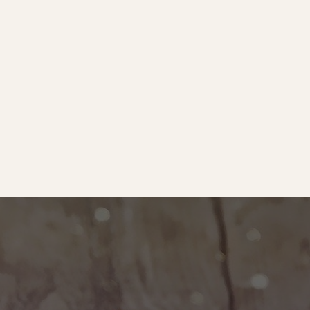
e
｜オールピース
ram
事業所紹介動画
O BLOG
ース代表の部屋