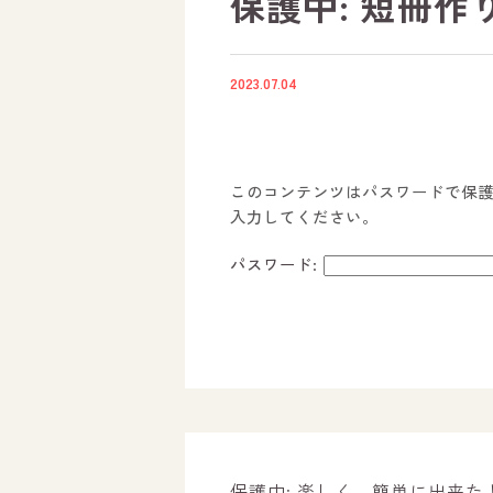
保護中: 短冊作り
2023.07.04
このコンテンツはパスワードで保
入力してください。
パスワード:
ホーム
オールピースについて
活動内容
保護中: 楽しく、簡単に出来た