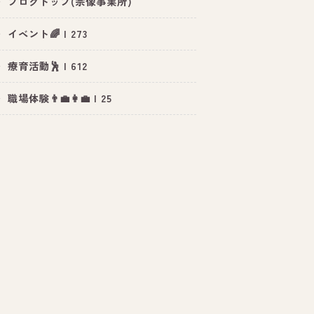
ブログトップ(宗像事業所)
イベント🌈 | 273
療育活動🕺 | 612
職場体験👨‍💼👩‍💼 | 25