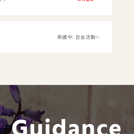
－ オールピース遠賀事業所
－ オールピース東郷事業所
－ オールピース鳥栖事業所
All Peac
保護中: 自由活動✨
Instag
スタッフブログ
CE
－ 宗像事業所のブログ
オールピ
－ 福津事業所のブログ
－ 春日事業所のブログ
－ 遠賀事業所のブログ
Guidance
－ 東郷事業所のブログ
－ 鳥栖事業所のブログ