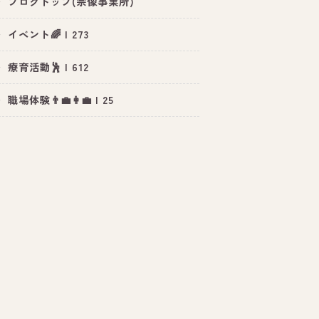
ブログトップ(宗像事業所)
イベント🌈 | 273
療育活動🕺 | 612
職場体験👨‍💼👩‍💼 | 25