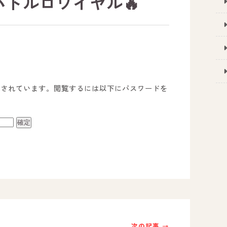
バトルロワイヤル🔥
護されています。閲覧するには以下にパスワードを
事業所のご案内
－ オールピース宗像事業所
－ オールピース福津事業所
－ オールピース春日事業所
次の記事 →