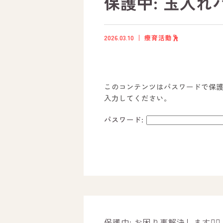
保護中: 玉入れ
2026.03.10
療育活動🕺
このコンテンツはパスワードで保
入力してください。
パスワード:
ホーム
オールピースについて
活動内容
保護中: お困り事解決します🙋‍♂️