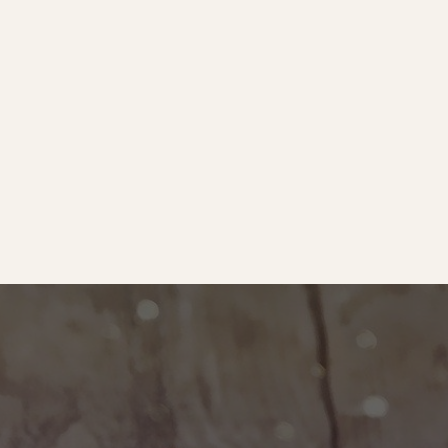
e
｜オールピース
ram
事業所紹介動画
O BLOG
ース代表の部屋