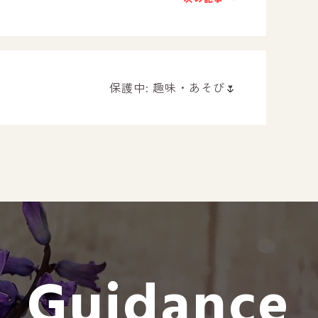
－ オールピース遠賀事業所
－ オールピース東郷事業所
－ オールピース鳥栖事業所
All Peac
保護中: 趣味・あそび🌷
Instag
スタッフブログ
CE
－ 宗像事業所のブログ
オールピ
－ 福津事業所のブログ
－ 春日事業所のブログ
－ 遠賀事業所のブログ
Guidance
－ 東郷事業所のブログ
－ 鳥栖事業所のブログ