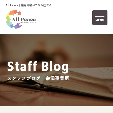
｜職場体験ができる放デイ
All Peace
MENU
ホーム
オールピースについて
Staff Blog
活動内容
ご利用までの流れ
スタッフブログ｜宗像事業所
採用情報
自己評価表