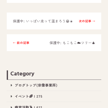
－ オールピース鳥栖事業所
保護中: いっぱい走って温まろう😁☀️
次の記事 →
スタッフブログ
－ 宗像事業所のブログ
－ 福津事業所のブログ
保護中: もこもこ☁️ツリー🎄
← 前の記事
－ 春日事業所のブログ
－ 遠賀事業所のブログ
－ 東郷事業所のブログ
Category
－ 鳥栖事業所のブログ
ブログトップ(宗像事業所)
イベント🌈 | 275
療育活動🕺 | 612