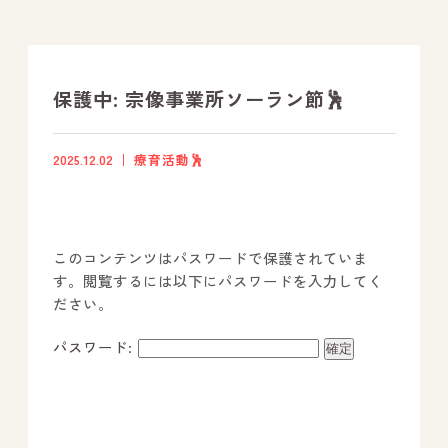
支援プログラム
社内行事
保護中: 宗像事業所ソーラン節🕺
開業サポート
2025.12.02
療育活動🕺
お問い合わせ
このコンテンツはパスワードで保護されていま
事業所のご案内
す。閲覧するには以下にパスワードを入力してく
ださい。
－ オールピース宗像事業所
－ オールピース福津事業所
パスワード:
－ オールピース春日事業所
－ オールピース遠賀事業所
－ オールピース東郷事業所