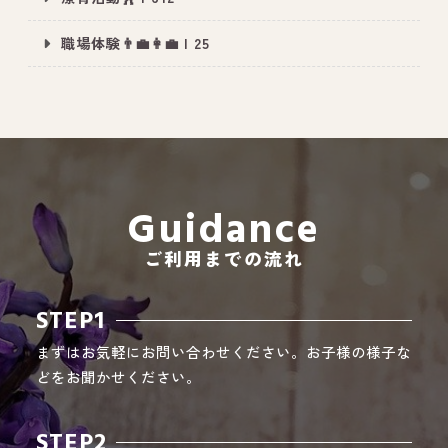
職場体験👨‍💼👩‍💼 | 25
All Peace
｜オールピース
Instagram
事業所紹介動画
CEO BLOG
Guidance
オールピース代表の部屋
ご利用までの流れ
STEP1
まずはお気軽にお問い合わせください。お子様の様子な
どをお聞かせください。
STEP2