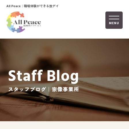
｜職場体験ができる放デイ
All Peace
MENU
ホーム
オールピースについて
Staff Blog
活動内容
ご利用までの流れ
スタッフブログ｜宗像事業所
採用情報
自己評価表