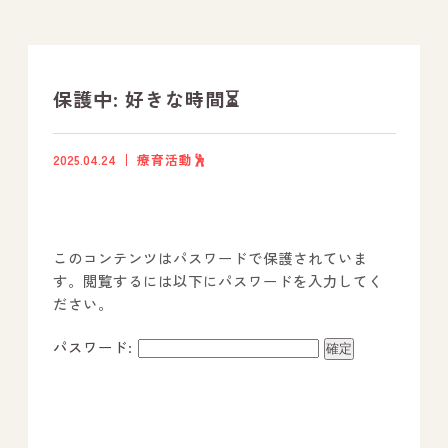
支援プログラム
社内行事
保護中: 好きな時間⏳
開業サポート
2025.04.24
療育活動🕺
お問い合わせ
このコンテンツはパスワードで保護されていま
事業所のご案内
す。閲覧するには以下にパスワードを入力してく
ださい。
－ オールピース宗像事業所
－ オールピース福津事業所
パスワード:
－ オールピース春日事業所
－ オールピース遠賀事業所
－ オールピース東郷事業所