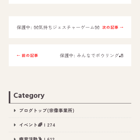
－ オールピース鳥栖事業所
保護中: 👐気持ちジェスチャーゲーム👐
次の記事 →
スタッフブログ
－ 宗像事業所のブログ
－ 福津事業所のブログ
保護中: みんなでボウリング🎳
← 前の記事
－ 春日事業所のブログ
－ 遠賀事業所のブログ
－ 東郷事業所のブログ
Category
－ 鳥栖事業所のブログ
ブログトップ(宗像事業所)
イベント🌈 | 274
療育活動🕺 | 612