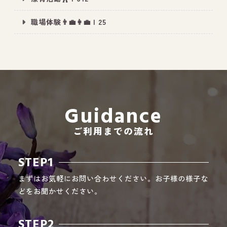
職場体験👨‍💼👩‍💼 | 25
All Peace
｜オールピース
Instagram
事業所紹介動画
CEO BLOG
Guidance
オールピース代表の部屋
ご利用までの流れ
STEP1
まずはお気軽にお問い合わせください。お子様の様子な
どをお聞かせください。
STEP2