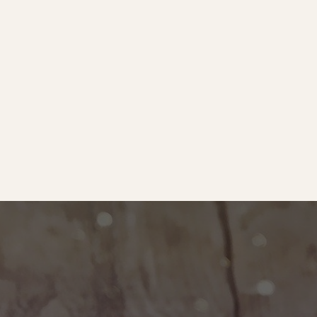
e
｜オールピース
ram
事業所紹介動画
O BLOG
ース代表の部屋