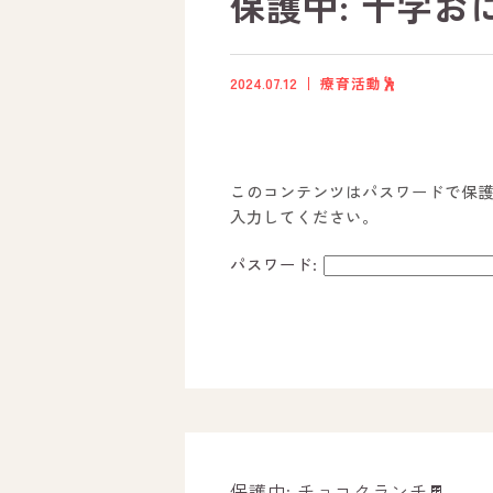
保護中: 十字おに
2024.07.12
療育活動🕺
このコンテンツはパスワードで保
入力してください。
パスワード:
ホーム
オールピースについて
活動内容
保護中: チョコクランチ🍫