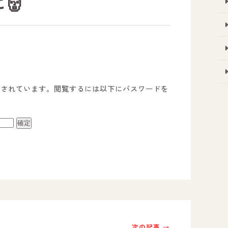
👹
護されています。閲覧するには以下にパスワードを
事業所のご案内
－ オールピース宗像事業所
－ オールピース福津事業所
－ オールピース春日事業所
次の記事 →