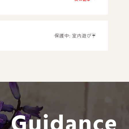
－ オールピース遠賀事業所
－ オールピース東郷事業所
－ オールピース鳥栖事業所
All Peac
保護中: 室内遊び☔️
Instag
スタッフブログ
CE
－ 宗像事業所のブログ
オールピ
－ 福津事業所のブログ
－ 春日事業所のブログ
－ 遠賀事業所のブログ
Guidance
－ 東郷事業所のブログ
－ 鳥栖事業所のブログ