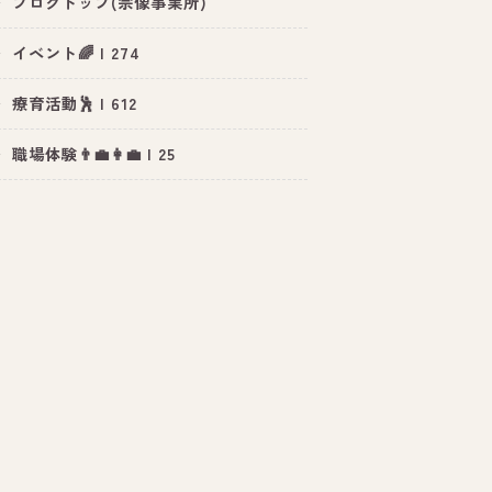
ブログトップ(宗像事業所)
イベント🌈 | 274
療育活動🕺 | 612
職場体験👨‍💼👩‍💼 | 25