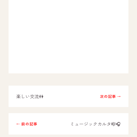
楽しい交流👫
次の記事 →
ミュージックカルタ🎼🎧
← 前の記事