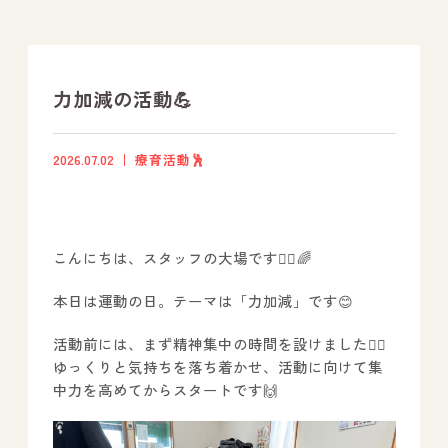
支援プログラム
社内行事
力加減の活動💪
開業サポート
2026.07.02
療育活動🕺
お問い合わせ
こんにちは、スタッフの大場です🙋‍♂️🌈
事業所のご案内
本日は運動の日。テーマは「力加減」です😊
－ オールピース宗像事業所
－ オールピース福津事業所
活動前には、まず精神集中の時間を設けました🧘‍♀️
ゆっくりと気持ちを落ち着かせ、活動に向けて集
－ オールピース春日事業所
中力を高めてからスタートです🙌
－ オールピース遠賀事業所
－ オールピース東郷事業所