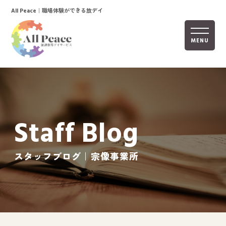
｜職場体験ができる放デイ
All Peace
MENU
ホーム
オールピースについて
Staff Blog
活動内容
ご利用までの流れ
スタッフブログ｜宗像事業所
採用情報
自己評価表