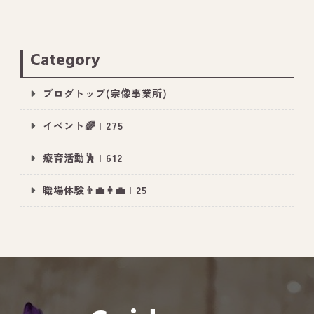
Category
ブログトップ(宗像事業所)
イベント🌈 | 275
療育活動🕺 | 612
職場体験👨‍💼👩‍💼 | 25