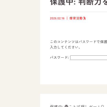
保護中: 判断力
2026.02.16
療育活動🕺
このコンテンツはパスワードで保
入力してください。
パスワード:
ホーム
オールピースについて
活動内容
保護中: 🕵️ことば探しゲーム🔍