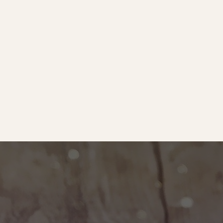
e
｜オールピース
ram
事業所紹介動画
O BLOG
ース代表の部屋