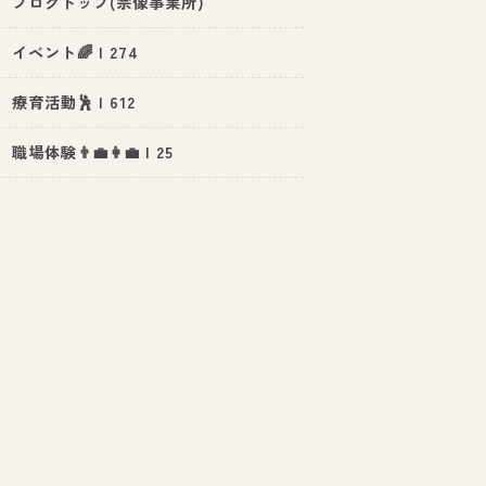
ブログトップ(宗像事業所)
イベント🌈 | 274
療育活動🕺 | 612
職場体験👨‍💼👩‍💼 | 25