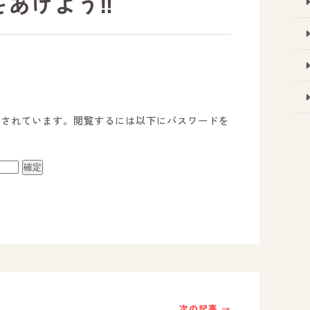
をあげよう‼️
護されています。閲覧するには以下にパスワードを
事業所のご案内
－ オールピース宗像事業所
－ オールピース福津事業所
－ オールピース春日事業所
次の記事 →