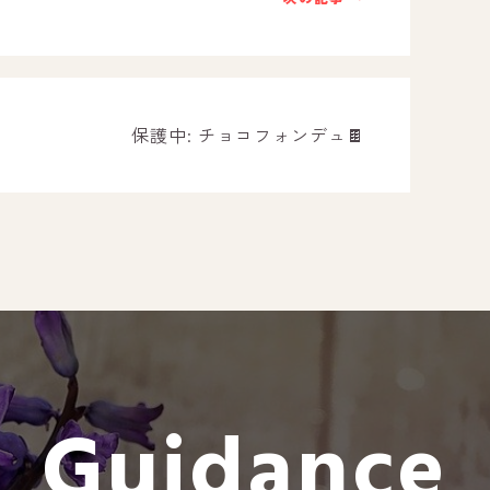
－ オールピース遠賀事業所
－ オールピース東郷事業所
－ オールピース鳥栖事業所
All Peac
保護中: チョコフォンデュ🍫
Instag
スタッフブログ
CE
－ 宗像事業所のブログ
オールピ
－ 福津事業所のブログ
－ 春日事業所のブログ
－ 遠賀事業所のブログ
Guidance
－ 東郷事業所のブログ
－ 鳥栖事業所のブログ