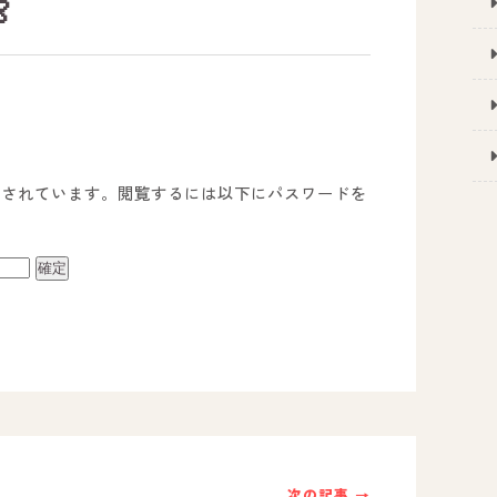

護されています。閲覧するには以下にパスワードを
事業所のご案内
－ オールピース宗像事業所
－ オールピース福津事業所
－ オールピース春日事業所
次の記事 →