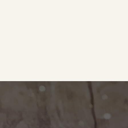
e
｜オールピース
ram
事業所紹介動画
O BLOG
ース代表の部屋