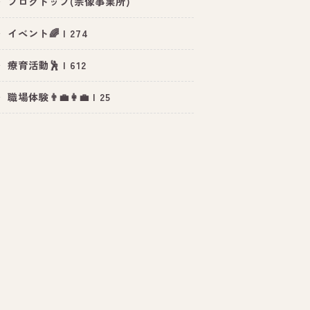
ブログトップ(宗像事業所)
イベント🌈 | 274
療育活動🕺 | 612
職場体験👨‍💼👩‍💼 | 25