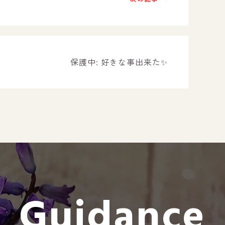
－ オールピース遠賀事業所
－ オールピース東郷事業所
－ オールピース鳥栖事業所
All Peac
保護中: 好きな事出来た✨
Instag
スタッフブログ
CE
－ 宗像事業所のブログ
オールピ
－ 福津事業所のブログ
－ 春日事業所のブログ
－ 遠賀事業所のブログ
Guidance
－ 東郷事業所のブログ
－ 鳥栖事業所のブログ