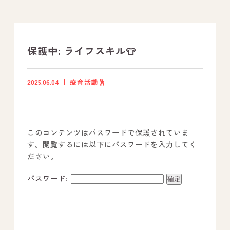
支援プログラム
社内行事
保護中: ライフスキル👕
開業サポート
2025.06.04
療育活動🕺
お問い合わせ
このコンテンツはパスワードで保護されていま
事業所のご案内
す。閲覧するには以下にパスワードを入力してく
ださい。
－ オールピース宗像事業所
－ オールピース福津事業所
パスワード:
－ オールピース春日事業所
－ オールピース遠賀事業所
－ オールピース東郷事業所