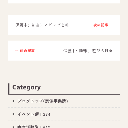
－ オールピース鳥栖事業所
保護中: 自由にノビノビと🌞
次の記事 →
スタッフブログ
－ 宗像事業所のブログ
－ 福津事業所のブログ
保護中: 趣味、遊びの日🍀
← 前の記事
－ 春日事業所のブログ
－ 遠賀事業所のブログ
－ 東郷事業所のブログ
Category
－ 鳥栖事業所のブログ
ブログトップ(宗像事業所)
イベント🌈 | 274
療育活動🕺 | 612