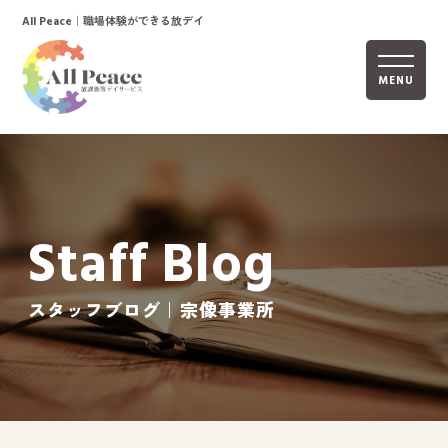
｜職場体験ができる放デイ
All Peace
MENU
ホーム
オールピースについて
Staff Blog
活動内容
ご利用までの流れ
スタッフブログ｜宗像事業所
採用情報
自己評価表