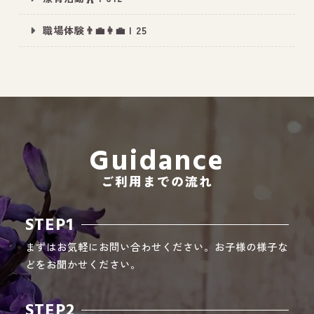
職場体験👨‍💼👩‍💼 | 25
All Peace
｜オールピース
Instagram
事業所紹介動画
CEO BLOG
Guidance
オールピース代表の部屋
ご利用までの流れ
STEP1
まずはお気軽にお問い合わせください。お子様の様子な
どをお聞かせください。
STEP2