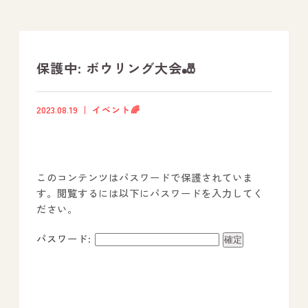
支援プログラム
社内行事
保護中: ボウリング大会🎳
開業サポート
2023.08.19
イベント🌈
お問い合わせ
このコンテンツはパスワードで保護されていま
事業所のご案内
す。閲覧するには以下にパスワードを入力してく
ださい。
－ オールピース宗像事業所
－ オールピース福津事業所
パスワード:
－ オールピース春日事業所
－ オールピース遠賀事業所
－ オールピース東郷事業所