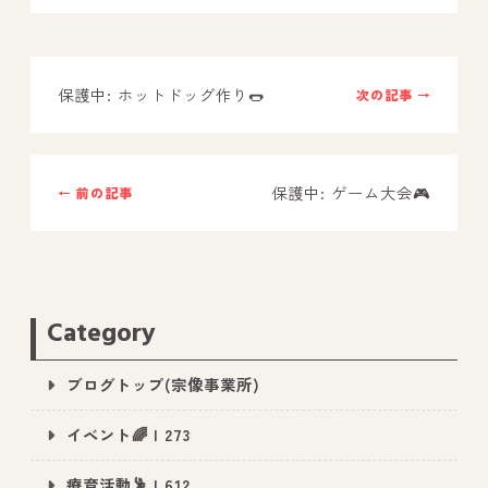
－ オールピース鳥栖事業所
保護中: ホットドッグ作り🌭
次の記事 →
スタッフブログ
－ 宗像事業所のブログ
－ 福津事業所のブログ
保護中: ゲーム大会🎮
← 前の記事
－ 春日事業所のブログ
－ 遠賀事業所のブログ
－ 東郷事業所のブログ
Category
－ 鳥栖事業所のブログ
ブログトップ(宗像事業所)
イベント🌈 | 273
療育活動🕺 | 612