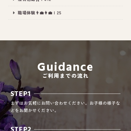
職場体験👨‍💼👩‍💼 | 25
All Peace
｜オールピース
Instagram
事業所紹介動画
CEO BLOG
Guidance
オールピース代表の部屋
ご利用までの流れ
STEP1
まずはお気軽にお問い合わせください。お子様の様子な
どをお聞かせください。
STEP2