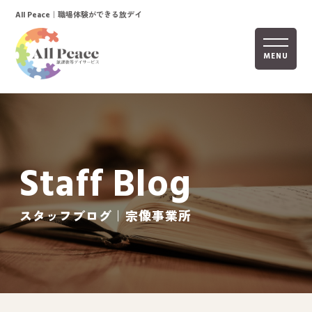
｜職場体験ができる放デイ
All Peace
MENU
ホーム
オールピースについて
Staff Blog
活動内容
ご利用までの流れ
スタッフブログ｜宗像事業所
採用情報
自己評価表